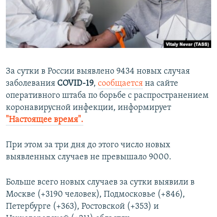
ПРИСОЕДИНЯЙТЕСЬ!
ПОБЕДИТЕЛЕЙ НЕ СУДЯТ?
КРЫМ.НЕПОКОРЕННЫЙ
ELIFBE
УКРАИНСКАЯ ПРОБЛЕМА КРЫМА
За сутки в России выявлено 9434 новых случая
Все сайты RFE/RL
заболевания
COVID-19
,
сообщается
на сайте
оперативного штаба по борьбе с распространением
коронавирусной инфекции, информирует
"Настоящее время".
При этом за три дня до этого число новых
выявленных случаев не превышало 9000.
Больше всего новых случаев за сутки выявили в
Москве (+3190 человек), Подмосковье (+846),
Петербурге (+363), Ростовской (+353) и