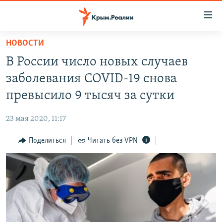
Доступность
ссылки
Вернуться
НОВОСТИ
к
НОВОСТИ
В России число новых случаев
основному
СПЕЦПРОЕКТЫ
содержанию
заболевания COVID-19 снова
ВОДА
Вернутся
ГРУЗ 200
превысило 9 тысяч за сутки
к
ИСТОРИЯ
КАРТА ВОЕННЫХ ОБЪЕКТОВ КРЫМА
главной
23 мая 2020, 11:17
ЕЩЕ
11 ЛЕТ ОККУПАЦИИ КРЫМА. 11 ИСТОРИЙ СОПРОТИВЛЕНИЯ
навигации
Вернутся
Поделиться
Читать без VPN
РАДІО СВОБОДА
ИНТЕРАКТИВ
к
КАК ОБОЙТИ БЛОКИРОВКУ
ИНФОГРАФИКА
поиску
ТЕЛЕПРОЕКТ КРЫМ.РЕАЛИИ
Українською
СОВЕТЫ ПРАВОЗАЩИТНИКОВ
Qırımtatar
ПРОПАВШИЕ БЕЗ ВЕСТИ