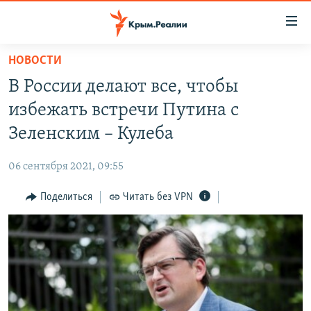
Доступность
ссылки
Вернуться
НОВОСТИ
к
НОВОСТИ
В России делают все, чтобы
основному
СПЕЦПРОЕКТЫ
содержанию
избежать встречи Путина с
ВОДА
Вернутся
ГРУЗ 200
Зеленским – Кулеба
к
ИСТОРИЯ
КАРТА ВОЕННЫХ ОБЪЕКТОВ КРЫМА
главной
06 сентября 2021, 09:55
ЕЩЕ
11 ЛЕТ ОККУПАЦИИ КРЫМА. 11 ИСТОРИЙ СОПРОТИВЛЕНИЯ
навигации
Вернутся
Поделиться
Читать без VPN
РАДІО СВОБОДА
ИНТЕРАКТИВ
к
КАК ОБОЙТИ БЛОКИРОВКУ
ИНФОГРАФИКА
поиску
ТЕЛЕПРОЕКТ КРЫМ.РЕАЛИИ
Українською
СОВЕТЫ ПРАВОЗАЩИТНИКОВ
Qırımtatar
ПРОПАВШИЕ БЕЗ ВЕСТИ