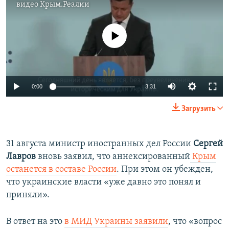
видео
Крым.Реалии
No media source currently available
0:00
3:31
Загрузить
31 августа министр иностранных дел России
Сергей
Лавров
вновь заявил, что аннексированный
Крым
останется в составе России
. При этом он убежден,
что украинские власти «уже давно это понял и
приняли».
В ответ на это
в МИД Украины заявили
, что «вопрос