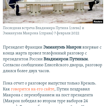
ПРИСОЕДИНЯЙТЕСЬ!
ПОБЕДИТЕЛЕЙ НЕ СУДЯТ?
КРЫМ.НЕПОКОРЕННЫЙ
ELIFBE
Последняя встреча Владимира Путина (слева) и
УКРАИНСКАЯ ПРОБЛЕМА КРЫМА
Эммануэля Макрона (справа) 7 февраля 2022
Все сайты RFE/RL
Президент Франции
Эммануэль Макрон
впервые с
конца марта провел телефонный разговор с
президентом России
Владимиром Путиным
.
Согласно сообщению Елисейского дворца, разговор
длился более двух часов.
Пока отчет о разговоре выпустил только Кремль.
Как
говорится на его сайте
, Путин поздравил
Макрона с переизбранием на пост президента
(Макрон победил во втором туре выборов 24