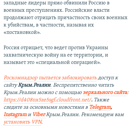
западные лидеры прямо обвинили Россию в
военных преступлениях. Российские власти
продолжают отрицать причастность своих военных
к убийствам, в частности, называя их
«постановкой».
Россия отрицает, что ведет против Украины
захватническую войну на ее территории, и
называет это «специальной операцией».
Роскомнадзор пытается заблокировать
доступ к
сайту
Крым.Реалии
.
Беспрепятственно читать
Крым.Реалии можно с помощью
зеркального сайта
:
https://d408nx5ze5sgf.cloudfront.net/
.
Также
следите за основными новостями в
Telegram
,
Instagram
и
Viber
Крым.Реалии. Рекомендуем вам
установить
VPN
.