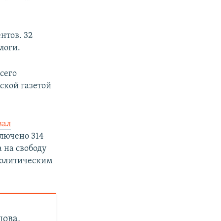
нтов. 32
логи.
сего
ской газетой
вал
лючено 314
 на свободу
политическим
цова,