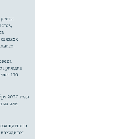
аресты
стов,
са
связях с
маат».
овека
ло граждан
ляет 130
бря 2020 года
нных или
возащитного
находится