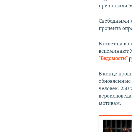
признавали 5
Свободными л
процента опр
В ответ на в
вспоминают Х
"Ведомости"
р
В конце прош
обновленные 
человек. 250 
вероисповеда
мотивам.