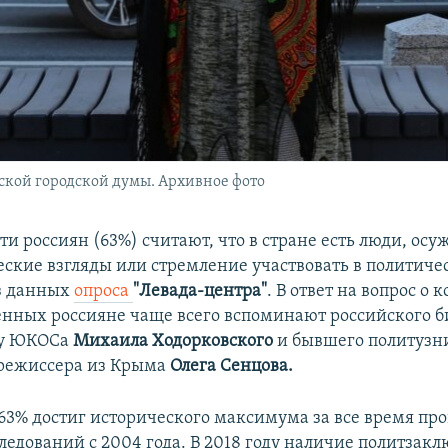
ской городской думы. Архивное фото
ти россиян (63%) считают, что в стране есть люди, ос
еские взгляды или стремление участвовать в политиче
из данных
опроса
"Левада-центра"
. В ответ на вопрос о
нных россияне чаще всего вспоминают российского б
ву ЮКОСа
Михаила Ходорковского
и бывшего политузн
 режиссера из Крыма
Олега Сенцова.
 63% достиг исторического максимума за все время пр
ледований с 2004 года. В 2018 году наличие политзак