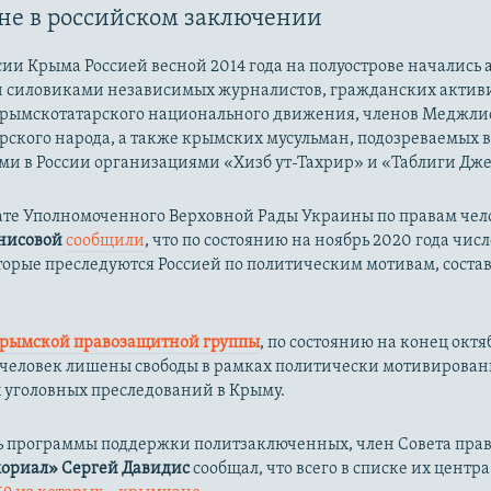
е в российском заключении
ии Крыма Россией весной 2014 года на полуострове начались 
 силовиками независимых журналистов, гражданских активи
крымскотатарского национального движения, членов Меджли
ского народа, а также крымских мусульман, подозреваемых в 
и в России организациями «Хизб ут-Тахрир» и «Таблиги Дже
ате Уполномоченного Верховной Рады Украины по правам чел
нисовой
сообщили
, что по состоянию на ноябрь 2020 года чис
орые преследуются Россией по политическим мотивам, состав
рымской правозащитной группы
, по состоянию на конец октя
0 человек лишены свободы в рамках политически мотивирова
 уголовных преследований в Крыму.
ь программы поддержки политзаключенных, член Совета пра
ориал»
Сергей Давидис
сообщал, что всего в списке их центра