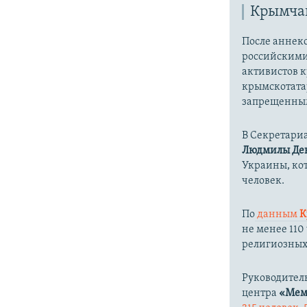
Крымчан
После аннекс
российскими
активистов 
крымскотатар
запрещенным
В Секретари
Людмилы Де
Украины, кот
человек.
По
данным
К
не менее 11
религиозных
Руководител
центра
«Мем