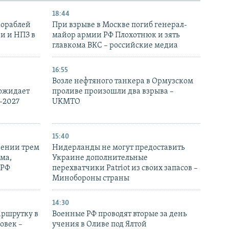
18:44
кораблей
При взрыве в Москве погиб генерал-
и и НПЗ в
майор армии РФ Плохотнюк и зять
главкома ВКС – российские медиа
16:55
Возле нефтяного танкера в Ормузском
 ожидает
проливе произошли два взрыва –
-2027
UKMTO
15:40
рении трем
Нидерланды не могут предоставить
ма,
Украине дополнительные
 РФ
перехватчики Patriot из своих запасов –
Минобороны страны
14:30
аршрутку в
Военные РФ проводят вторые за день
овек –
учения в Оливе под Ялтой