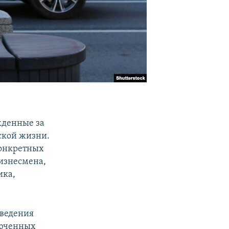
ужденные за
ской жизни.
 конкретных
изнесмена,
ика,
оведения
люченных