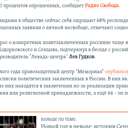
0 процентов опрошенных, сообщает
Радио Свобода
.
юдьми в обществе сейчас себя ощущают 68% респонде
ошенных заявили о личной несвободе, отмечают социо
опрос о конкретных политзаключенных россияне чаще в
одорковского и Сенцова, подчеркнул в беседе с россий
уководитель "Левада-центра"
Лев Гудков
.
лого года правозащитный центр "Мемориал"
опублико
списки политических заключенных в России. В них вк
из них находятся в заключении из-за реализации права
ния или религиозной принадлежности, а ещё 64 – по 
БОЛЬШЕ ПО ТЕМЕ:
Новый год в неволе: истории Сен