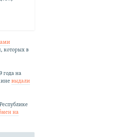
нами
, которых в
 года на
раине
выдали
 Республике
бмен на