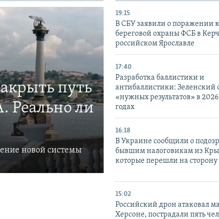
19:15
В СБУ заявили о поражении 
береговой охраны ФСБ в Керч
российском Ярославле
17:40
Разработка баллистики и
закрыть путь
антибаллистики: Зеленский
«нужных результатов» в 2026
. Реально ли
годах
16:18
В Украине сообщили о подоз
ление новой системы
бывшим налоговикам из Кры
которые перешли на сторону
15:02
Российский дрон атаковал м
Херсоне, пострадали пять чел