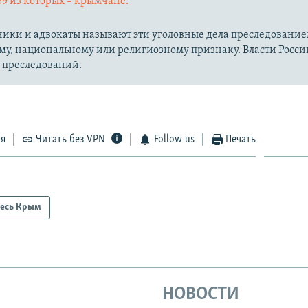
59 из которых – крымчане.​
ики и адвокаты называют эти уголовные дела преследование
му, национальному или религиозному признаку. Власти Росс
 преследований.
ся
Читать без VPN
Follow us
Печать
есь Крым
НОВОСТИ