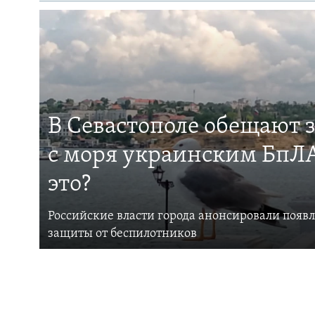
В Севастополе обещают 
с моря украинским БпЛА
это?
Российские власти города анонсировали появ
защиты от беспилотников