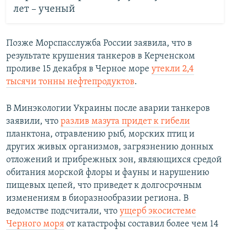
лет – ученый
Позже Морспасслужба России заявила, что в
результате крушения танкеров в Керченском
проливе 15 декабря в Черное море
утекли 2,4
тысячи тонны нефтепродуктов
.
В Минэкологии Украины после аварии танкеров
заявили, что
разлив мазута придет к гибели
планктона, отравлению рыб, морских птиц и
других живых организмов, загрязнению донных
отложений и прибрежных зон, являющихся средой
обитания морской флоры и фауны и нарушению
пищевых цепей, что приведет к долгосрочным
изменениям в биоразнообразии региона. В
ведомстве подсчитали, что
ущерб экосистеме
Черного моря
от катастрофы составил более чем 14