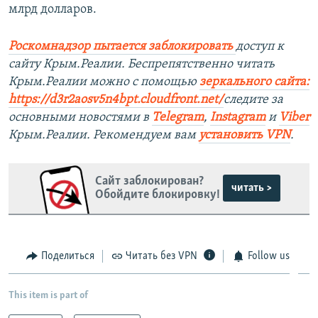
млрд долларов.
Роскомнадзор пытается заблокировать
доступ к
сайту Крым.Реалии. Беспрепятственно читать
Крым.Реалии можно с помощью
зеркального сайта:
https://d3r2aosv5n4bpt.cloudfront.net/
следите за
основными новостями в
Telegram
,
Instagram
и
Viber
Крым.Реалии. Рекомендуем вам
установить VPN
.
Сайт заблокирован?
читать >
Обойдите блокировку!
Поделиться
Читать без VPN
Follow us
This item is part of