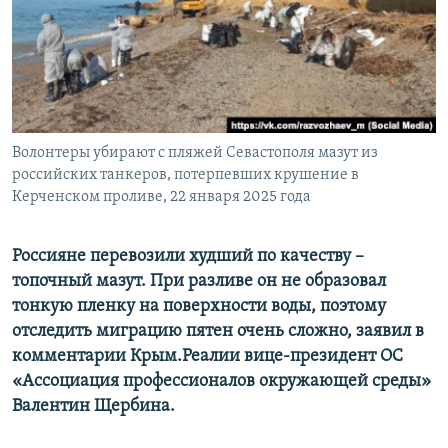
ПРИСОЕДИНЯЙТЕСЬ!
ПОБЕДИТЕЛЕЙ НЕ СУДЯТ?
КРЫМ.НЕПОКОРЕННЫЙ
ELIFBE
УКРАИНСКАЯ ПРОБЛЕМА КРЫМА
Все сайты RFE/RL
Волонтеры убирают с пляжей Севастополя мазут из
российских танкеров, потерпевших крушение в
Керченском проливе, 22 января 2025 года
Россияне перевозили худший по качеству –
топочный мазут. При разливе он не образовал
тонкую пленку на поверхности воды, поэтому
отследить миграцию пятен очень сложно, заявил в
комментарии Крым.Реалии вице-президент ОС
«Ассоциация профессионалов окружающей среды»
Валентин Щербина.