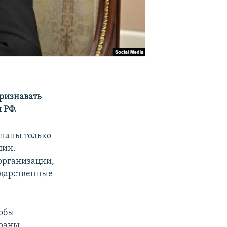
ризнавать
 РФ.
знаны только
ции.
организации,
ударственные
тобы
раны.