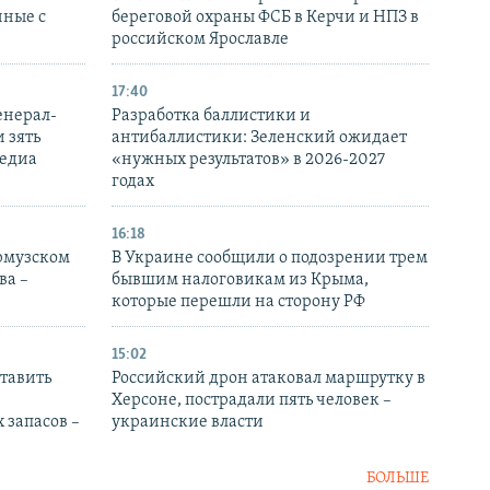
нные с
береговой охраны ФСБ в Керчи и НПЗ в
российском Ярославле
17:40
енерал-
Разработка баллистики и
 зять
антибаллистики: Зеленский ожидает
медиа
«нужных результатов» в 2026-2027
годах
16:18
Ормузском
В Украине сообщили о подозрении трем
ва –
бывшим налоговикам из Крыма,
которые перешли на сторону РФ
15:02
тавить
Российский дрон атаковал маршрутку в
Херсоне, пострадали пять человек –
 запасов –
украинские власти
БОЛЬШЕ