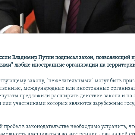
ссии Владимир Путин подписал закон, позволяющий п
ыми" любые иностранные организации на территории
ствующему закону, "нежелательными" могут быть при
твенные, международные или иностранные организа
епутаты предложили расширить действие закона и на 
 или участниками которых являются зарубежные гос
й пробел в законодательстве необходимо устранить, ч
зможность вмешиваться во внутренние дела нашей ст