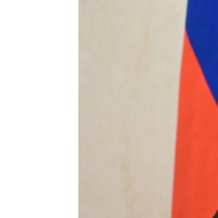
ПОБЕДИТЕЛЕЙ НЕ СУДЯТ?
КРЫМ.НЕПОКОРЕННЫЙ
ELIFBE
УКРАИНСКАЯ ПРОБЛЕМА КРЫМА