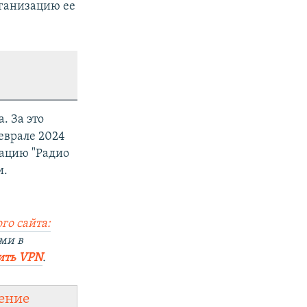
рганизацию ее
. За это
еврале 2024
ацию "Радио
и.
го сайта:
ми в
ить VPN
.
ение