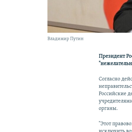
Владимир Путин
Президент Ро
"нежелательн
Согласно дей
неправительс
Российские д
учредителями
органы.
"Этот правово
исключить во