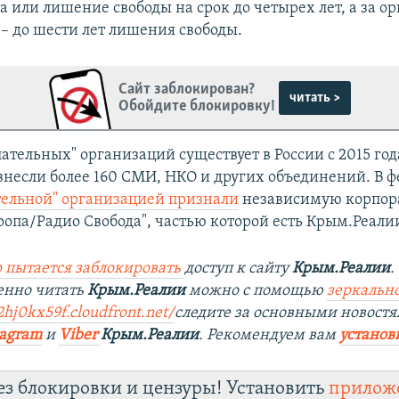
а или лишение свободы на срок до четырех лет, а за о
 – до шести лет лишения свободы.
Сайт заблокирован?
читать >
Обойдите блокировку!
ательных" организаций существует в России с 2015 года
 внесли более 160 СМИ, НКО и других объединений. В ф
тельной" организацией признали
независимую корпор
ропа/Радио Свобода", частью которой есть Крым.Реали
 пытается заблокировать
доступ к сайту
Крым.Реалии
.
енно читать
Крым.Реалии
можно с помощью
зеркально
2hj0kx59f.cloudfront.net/
следите за основными новостя
tagram
и
Viber
Крым.Реалии
. Рекомендуем вам
установ
ез блокировки и цензуры! Установить
прилож