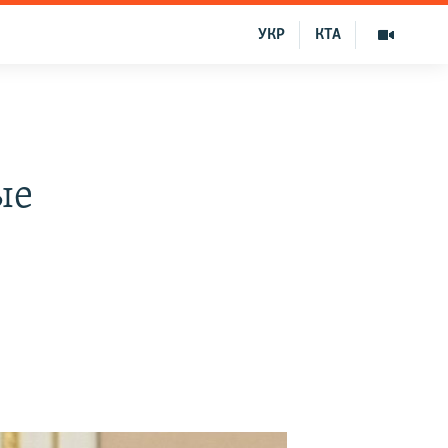
УКР
КТА
ые