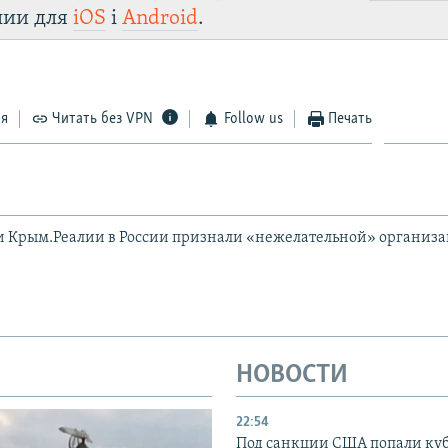
лии для
iOS
і
Android
.
ся
Читать без VPN
Follow us
Печать
и Крым.Реалии в России признали «нежелательной» организ
НОВОСТИ
22:54
Под санкции США попали ку