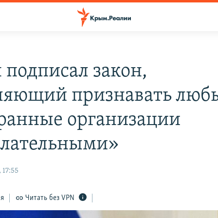
 подписал закон,
ляющий признавать люб
ранные организации
лательными»
 17:55
ся
Читать без VPN