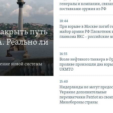
генералы и компании, связа
поставками оружия из РФ
18:44
При взрыве в Москве погиб г
закрыть путь
майор армии РФ Плохотнюк и
главкома ВКС – российские 
. Реально ли
16:55
Возле нефтяного танкера в 
ление новой системы
проливе произошли два взры
UKMTO
15:40
Нидерланды не могут предос
Украине дополнительные
перехватчики Patriot из своих
Минобороны страны