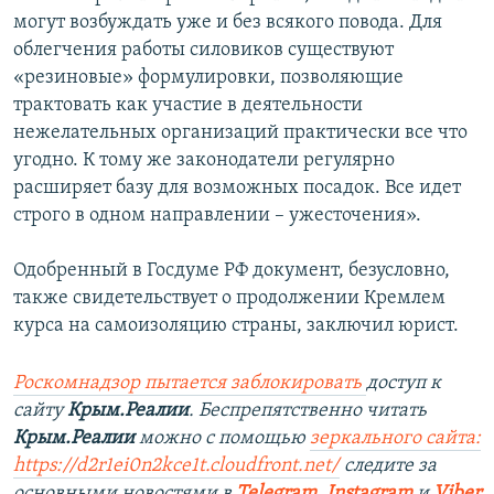
могут возбуждать уже и без всякого повода. Для
облегчения работы силовиков существуют
«резиновые» формулировки, позволяющие
трактовать как участие в деятельности
нежелательных организаций практически все что
угодно. К тому же законодатели регулярно
расширяет базу для возможных посадок. Все идет
строго в одном направлении – ужесточения».
Одобренный в Госдуме РФ документ, безусловно,
также свидетельствует о продолжении Кремлем
курса на самоизоляцию страны, заключил юрист.
Роскомнадзор пытается заблокировать
доступ к
сайту
Крым.Реалии
. Беспрепятственно читать
Крым.Реалии
можно с помощью
зеркального сайта:
https://d2r1ei0n2kce1t.cloudfront.net/
следите за
основными новостями в
Telegram
,
Instagram
и
Viber