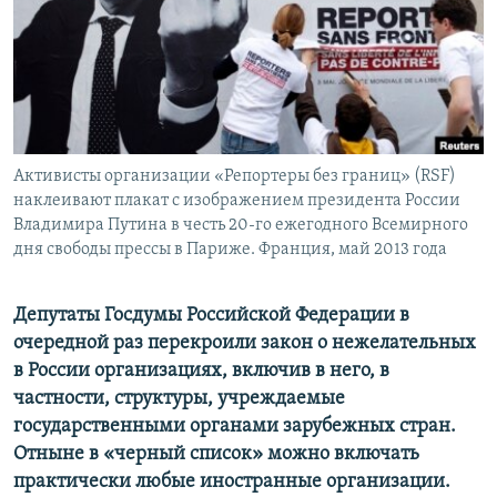
ПРИСОЕДИНЯЙТЕСЬ!
ПОБЕДИТЕЛЕЙ НЕ СУДЯТ?
КРЫМ.НЕПОКОРЕННЫЙ
ELIFBE
УКРАИНСКАЯ ПРОБЛЕМА КРЫМА
Все сайты RFE/RL
Активисты организации «Репортеры без границ» (RSF)
наклеивают плакат с изображением президента России
Владимира Путина в честь 20-го ежегодного Всемирного
дня свободы прессы в Париже. Франция, май 2013 года
Депутаты Госдумы Российской Федерации в
очередной раз перекроили закон о нежелательных
в России организациях, включив в него, в
частности, структуры, учреждаемые
государственными органами зарубежных стран.
Отныне в «черный список» можно включать
практически любые иностранные организации.