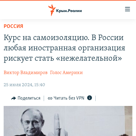
Доступность
ссылки
Вернуться
РОССИЯ
к
НОВОСТИ
Курс на самоизоляцию. В России
основному
СПЕЦПРОЕКТЫ
содержанию
любая иностранная организация
ВОДА
Вернутся
ГРУЗ 200
рискует стать «нежелательной»
к
ИСТОРИЯ
КАРТА ВОЕННЫХ ОБЪЕКТОВ КРЫМА
главной
Виктор Владимиров
Голос Америки
ЕЩЕ
11 ЛЕТ ОККУПАЦИИ КРЫМА. 11 ИСТОРИЙ СОПРОТИВЛЕНИЯ
навигации
Вернутся
25 июля 2024, 15:40
РАДІО СВОБОДА
ИНТЕРАКТИВ
к
КАК ОБОЙТИ БЛОКИРОВКУ
ИНФОГРАФИКА
Поделиться
Читать без VPN
поиску
ТЕЛЕПРОЕКТ КРЫМ.РЕАЛИИ
Українською
СОВЕТЫ ПРАВОЗАЩИТНИКОВ
Qırımtatar
ПРОПАВШИЕ БЕЗ ВЕСТИ