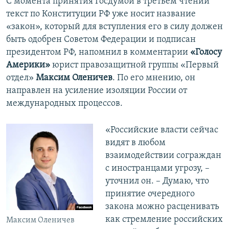
С момента принятия Госдумой в третьем чтении
текст по Конституции РФ уже носит название
«закон», который для вступления его в силу должен
быть одобрен Советом Федерации и подписан
президентом РФ, напомнил в комментарии
«Голосу
Америки»
юрист правозащитной группы «Первый
отдел»
Максим Оленичев
. По его мнению, он
направлен на усиление изоляции России от
международных процессов.
«Российские власти сейчас
видят в любом
взаимодействии сограждан
с иностранцами угрозу, –
уточнил он. – Думаю, что
принятие очередного
закона можно расценивать
как стремление российских
Максим Оленичев