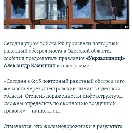
ПРИСОЕДИНЯЙТЕСЬ!
ПОБЕДИТЕЛЕЙ НЕ СУДЯТ?
КРЫМ.НЕПОКОРЕННЫЙ
ELIFBE
УКРАИНСКАЯ ПРОБЛЕМА КРЫМА
Сегодня утром войска РФ произвели повторный
Все сайты RFE/RL
ракетный обстрел моста в Одесской области,
сообщил председатель правления
«Укрзализниці»
Александр Камышин
в телеграмме.
«Сегодня в 6:45 повторный ракетный обстрел того
же моста через Днестровский лиман в Одесской
области. Степень пораженности инфраструктуры
сможем определить по окончанию воздушной
тревоги», – написал он.
Отмечается, что железнодорожники в результате