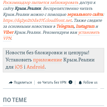
Роскомнадзор пытается заблокировать
доступ к
сайту
Крым.Реалии
.
Беспрепятственно читать
Крым.Реалии можно с помощью
зеркального сайта
:
https://dq2yo2t0dx07f.cloudfront.net
.
Также следите
за основными новостями в
Telegram
,
Instagram
и
Viber
Крым.Реалии. Рекомендуем вам
установить
VPN
.
Новости без блокировки и цензуры!
Установить
приложение
Крым.Реалии
для
iOS
і
Android
.
Поделиться
Читать без VPN
Follow us
ПО ТЕМЕ