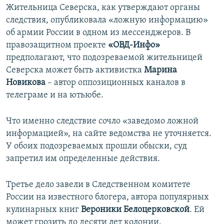
д
д
Жительница Северска, как утверждают органы
ы
у
следствия, опубликовала «ложную информацию»
д
ю
об армии России в одном из мессенджеров. В
у
щ
правозащитном проекте
«ОВД-Инфо»
щ
и
предполагают, что подозреваемой жительницей
и
й
Северска может быть активистка
Марина
й
с
Новикова
– автор оппозиционных каналов в
с
л
телеграме и на ютьюбе.
л
а
а
й
Что именно следствие сочло «заведомо ложной
й
д
информацией», на сайте ведомства не уточняется.
д
У обоих подозреваемых прошли обыски, суд
запретил им определенные действия.
Третье дело завели в Следственном комитете
России на известного блогера, автора популярных
кулинарных книг
Вероники Белоцерковской
. Ей
может грозить до десяти лет колонии.