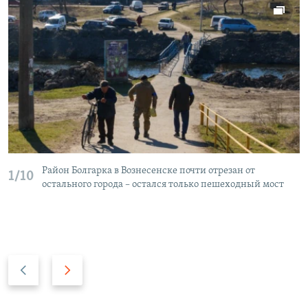
Район Болгарка в Вознесенске почти отрезан от
1/10
остального города – остался только пешеходный мост
П
С
р
л
е
е