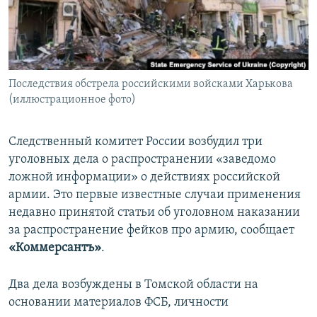
ПРИСОЕДИНЯЙТЕСЬ!
ПОБЕДИТЕЛЕЙ НЕ СУДЯТ?
КРЫМ.НЕПОКОРЕННЫЙ
ELIFBE
Последствия обстрела российскими войсками Харькова
УКРАИНСКАЯ ПРОБЛЕМА КРЫМА
(иллюстрационное фото)
Все сайты RFE/RL
Следственный комитет России возбудил три
уголовных дела о распространении «заведомо
ложной информации» о действиях российской
армии. Это первые известные случаи применения
недавно принятой статьи об уголовном наказании
за распространение фейков про армию, сообщает
«Коммерсантъ»
.
Два дела возбуждены в Томской области на
основании материалов ФСБ, личности