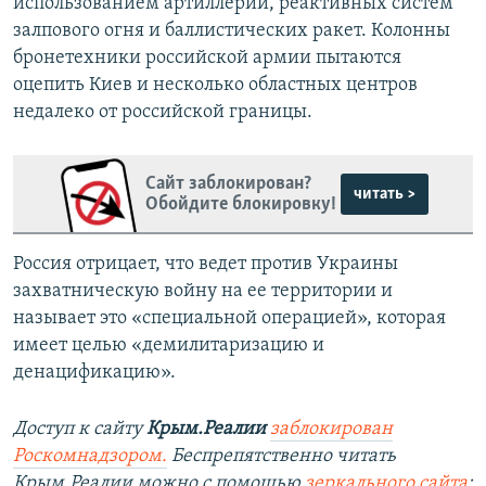
использованием артиллерии, реактивных систем
залпового огня и баллистических ракет. Колонны
бронетехники российской армии пытаются
оцепить Киев и несколько областных центров
недалеко от российской границы.
Сайт заблокирован?
читать >
Обойдите блокировку!
Россия отрицает, что ведет против Украины
захватническую войну на ее территории и
называет это «специальной операцией», которая
имеет целью «демилитаризацию и
денацификацию».
Доступ к сайту
Крым.Реалии
заблокирован
Роскомнадзором.
Беспрепятственно читать
Крым.Реалии можно с помощью
зеркального сайта
: