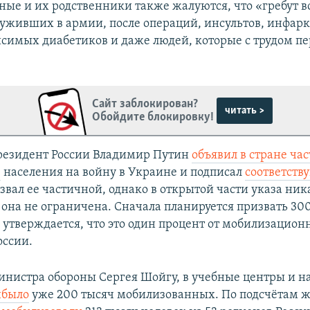
ые и их родственники также жалуются, что «гребут в
луживших в армии, после операций, инсультов, инфарк
симых диабетиков и даже людей, которые с трудом п
Сайт заблокирован?
читать >
Обойдите блокировку!
президент России Владимир Путин
объявил в стране ча
ю
населения на войну в Украине и подписал
соответств
звал ее частичной, однако в открытой части указа ни
она не ограничена. Сначала планируется призвать 30
– утверждается, что это один процент от мобилизацион
оссии.
нистра обороны Сергея Шойгу, в учебные центры и н
ибыло
уже 200 тысяч мобилизованных. По подсчётам ж