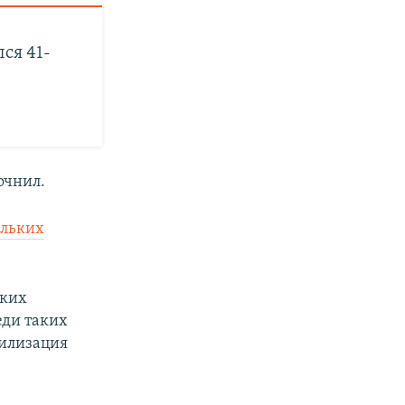
ся 41-
очнил.
ольких
ских
еди таких
билизация