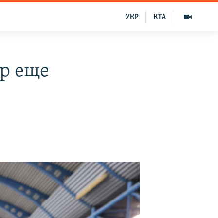
УКР
КТА
ер еще