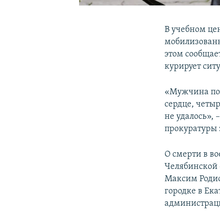
В учебном це
мобилизованн
этом сообщае
курирует сит
«Мужчина пож
сердце, четы
не удалось», 
прокуратуры 
О смерти в в
Челябинской 
Максим Родио
городке в Ек
администраци