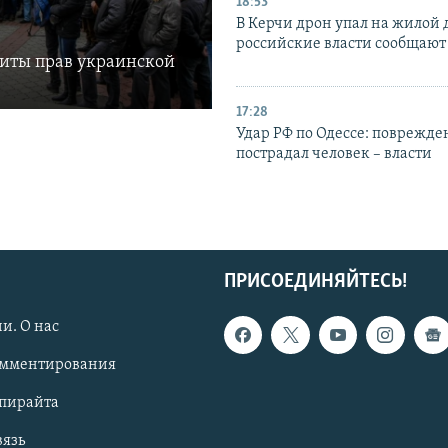
18:53
В Керчи дрон упал на жилой 
российские власти сообщают
щиты прав украинской
17:28
Удар РФ по Одессе: поврежде
пострадал человек – власти
ПРИСОЕДИНЯЙТЕСЬ!
и. О нас
омментирования
опирайта
вязь