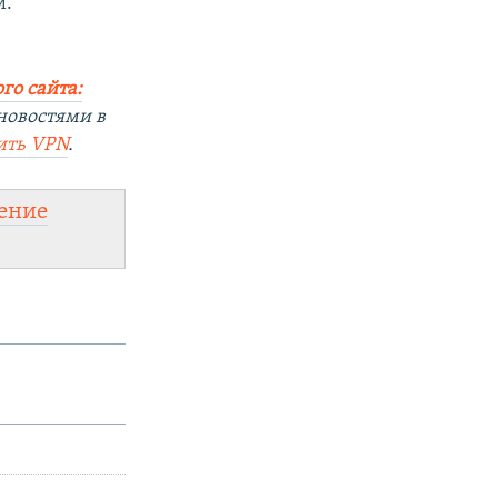
и.
го сайта:
новостями в
ить
VPN
.
ение