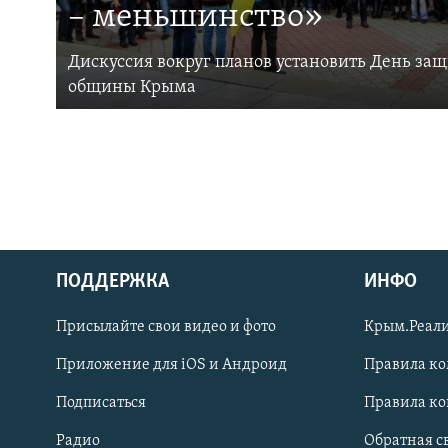
– меньшинство»
Дискуссия вокруг планов установить День за
общины Крыма
ПОДДЕРЖКА
ИНФО
Українською
Присылайте свои видео и фото
Крым.Реали
Qırımtatar
Приложение для iOS и Андроид
Правила к
Подписаться
Правила к
ПРИСОЕДИНЯЙТЕСЬ!
Радио
Обратная с