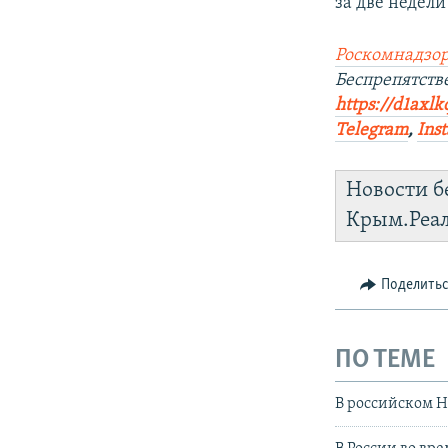
за две недел
Роскомнадзор
Беспрепятств
https://d1axlk
Telegram
,
Ins
Новости б
Крым.Реа
Поделить
ПО ТЕМЕ
В российском 