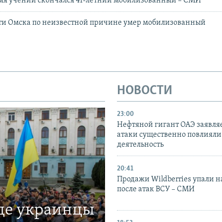
емя учений скончался 41-летний мобилизованный – СМИ
сти Омска по неизвестной причине умер мобилизованный
НОВОСТИ
23:00
Нефтяной гигант ОАЭ заявляе
атаки существенно повлияли 
деятельность
20:41
Продажи Wildberries упали н
после атак ВСУ – СМИ
где украинцы