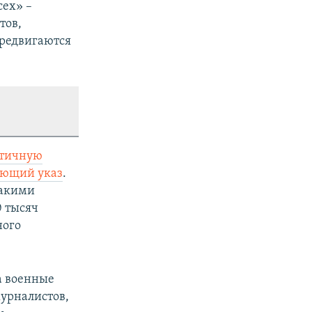
сех» –
тов,
ередвигаются
стичную
ующий указ
.
какими
0 тысяч
ного
а военные
урналистов,