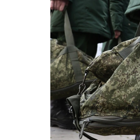
ПОБЕДИТЕЛЕЙ НЕ СУДЯТ?
КРЫМ.НЕПОКОРЕННЫЙ
ELIFBE
УКРАИНСКАЯ ПРОБЛЕМА КРЫМА