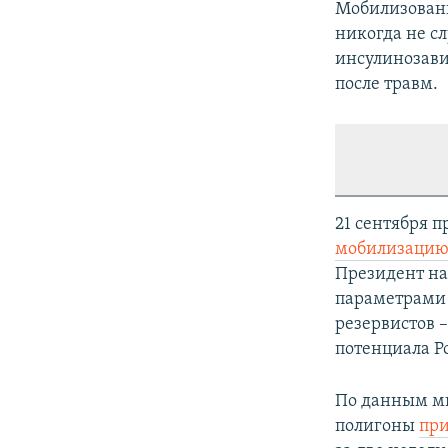
Мобилизованн
никогда не с
инсулинозави
после травм.
21 сентября 
мобилизаци
Президент на
параметрами 
резервистов 
потенциала Р
По данным ми
полигоны
пр