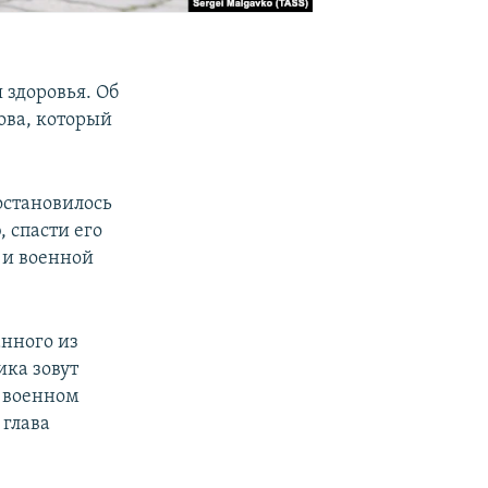
 здоровья. Об
ова, который
остановилось
 спасти его
я и военной
анного из
ика зовут
м военном
 глава