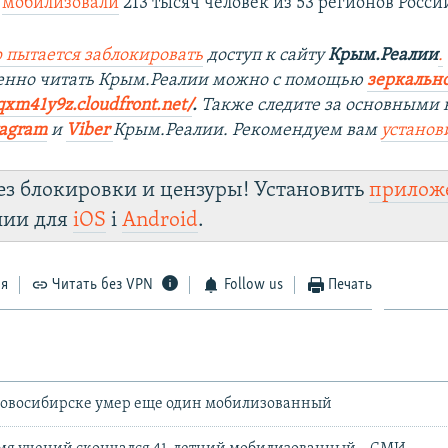
и
мобилизовали
213 тысяч человек из 53 регионов Росси
 пытается заблокировать
доступ к сайту
Крым.Реалии
.
енно читать Крым.Реалии мож
но с помощью
зеркально
qxm41y9z.cloudfront.net/
. ​
Также следите за основными 
tagra
m
и
Viber
Крым.Реалии. Рекомендуем вам
установ
ез блокировки и цензуры! Установить
прилож
лии для
iOS
і
Android
.
ся
Читать без VPN
Follow us
Печать
Новосибирске умер еще один мобилизованный