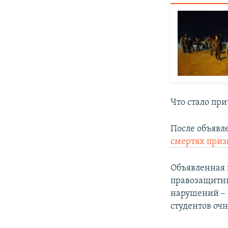
Что стало пр
После объявл
смертях при
Объявленная 
правозащитни
нарушений – 
студентов оч