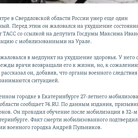
нтре в Свердловской области России умер еще один
ый. Перед этим он жаловался на ухудшение состояния
т ТАСС со ссылкой на депутата Госдумы Максима Иван
уацию с мобилизованными на Урале.
аловался в медпункт на ухудшение здоровья. У него 
режды врачи возвращали его к жизни, но, к сожалению,
– рассказал он, добавив, что органы военного следстви
занимаются ситуацией.
оенном городке в Екатеринбурге 27‑летнего мобилизов
области сообщает 74.RU. По данным издания, призывн
нов. Он проходил обучение после мобилизации в 32-
атеринбурге. Факт смерти мобилизованного подтвердил
и военного городка Андрей Пульников.