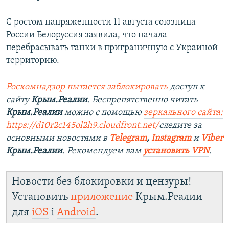
С ростом напряженности 11 августа союзница
России Белоруссия заявила, что начала
перебрасывать танки в приграничную с Украиной
территорию.
Роскомнадзор пытается заблокировать
доступ к
сайту
Крым.Реалии
. Беспрепятственно читать
Крым.Реалии
можно с помощью
зеркального сайта:
https://d10r2c145ol2h9.cloudfront.net/
следите за
основными новостями в
Telegram
,
Instagram
и
Viber
Крым.Реалии
. Рекомендуем вам
установить VPN
.
Новости без блокировки и цензуры!
Установить
приложение
Крым.Реалии
для
iOS
і
Android
.