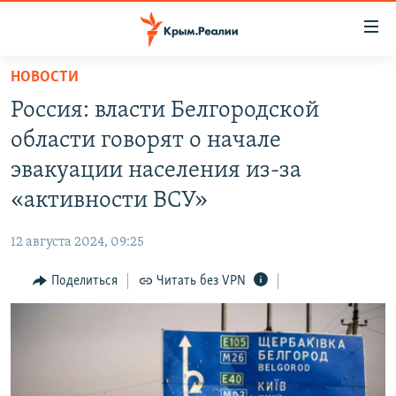
Доступность
ссылки
Вернуться
НОВОСТИ
к
НОВОСТИ
Россия: власти Белгородской
основному
СПЕЦПРОЕКТЫ
содержанию
области говорят о начале
ВОДА
Вернутся
ГРУЗ 200
эвакуации населения из-за
к
ИСТОРИЯ
КАРТА ВОЕННЫХ ОБЪЕКТОВ КРЫМА
«активности ВСУ»
главной
ЕЩЕ
11 ЛЕТ ОККУПАЦИИ КРЫМА. 11 ИСТОРИЙ СОПРОТИВЛЕНИЯ
навигации
12 августа 2024, 09:25
Вернутся
РАДІО СВОБОДА
ИНТЕРАКТИВ
к
Поделиться
Читать без VPN
КАК ОБОЙТИ БЛОКИРОВКУ
ИНФОГРАФИКА
поиску
ТЕЛЕПРОЕКТ КРЫМ.РЕАЛИИ
Українською
СОВЕТЫ ПРАВОЗАЩИТНИКОВ
Qırımtatar
ПРОПАВШИЕ БЕЗ ВЕСТИ