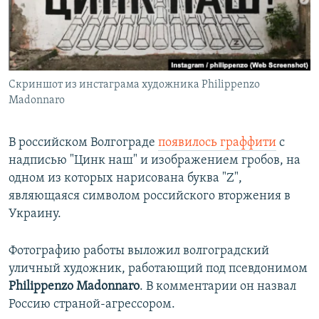
ПРИСОЕДИНЯЙТЕСЬ!
ПОБЕДИТЕЛЕЙ НЕ СУДЯТ?
КРЫМ.НЕПОКОРЕННЫЙ
ELIFBE
Скриншот из инстаграма художника Philippenzo
УКРАИНСКАЯ ПРОБЛЕМА КРЫМА
Madonnaro
Все сайты RFE/RL
В российском Волгограде
появилось граффити
с
надписью "Цинк наш" и изображением гробов, на
одном из которых нарисована буква "Z",
являющаяся символом российского вторжения в
Украину.
Фотографию работы выложил волгоградский
уличный художник, работающий под псевдонимом
Philippenzo Madonnaro
. В комментарии он назвал
Россию страной-агрессором.