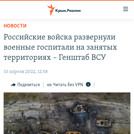
Доступность
ссылки
Вернуться
НОВОСТИ
к
НОВОСТИ
Российские войска развернули
основному
СПЕЦПРОЕКТЫ
содержанию
военные госпитали на занятых
ВОДА
Вернутся
ГРУЗ 200
территориях – Генштаб ВСУ
к
ИСТОРИЯ
КАРТА ВОЕННЫХ ОБЪЕКТОВ КРЫМА
главной
10 апреля 2022, 12:58
ЕЩЕ
11 ЛЕТ ОККУПАЦИИ КРЫМА. 11 ИСТОРИЙ СОПРОТИВЛЕНИЯ
навигации
Вернутся
Поделиться
Читать без VPN
РАДІО СВОБОДА
ИНТЕРАКТИВ
к
КАК ОБОЙТИ БЛОКИРОВКУ
ИНФОГРАФИКА
поиску
ТЕЛЕПРОЕКТ КРЫМ.РЕАЛИИ
Українською
СОВЕТЫ ПРАВОЗАЩИТНИКОВ
Qırımtatar
ПРОПАВШИЕ БЕЗ ВЕСТИ