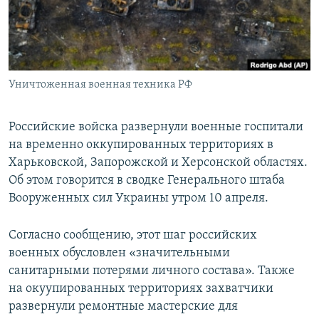
ПРИСОЕДИНЯЙТЕСЬ!
ПОБЕДИТЕЛЕЙ НЕ СУДЯТ?
КРЫМ.НЕПОКОРЕННЫЙ
ELIFBE
Уничтоженная военная техника РФ
УКРАИНСКАЯ ПРОБЛЕМА КРЫМА
Все сайты RFE/RL
Российские войска развернули военные госпитали
на временно оккупированных территориях в
Харьковской, Запорожской и Херсонской областях.
Об этом говорится в сводке Генерального штаба
Вооруженных сил Украины утром 10 апреля.
Согласно сообщению, этот шаг российских
военных обусловлен «значительными
санитарными потерями личного состава». Также
на окуупированных территориях захватчики
развернули ремонтные мастерские для