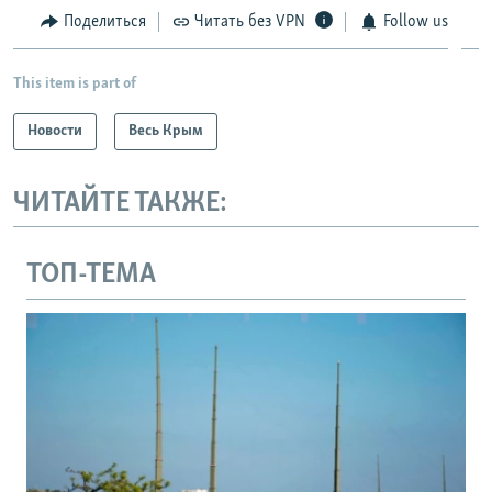
й
с
Поделиться
Читать без VPN
Follow us
с
л
л
а
This item is part of
а
й
й
д
Новости
Весь Крым
д
ЧИТАЙТЕ ТАКЖЕ:
ТОП-ТЕМА