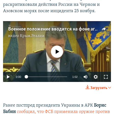
раскритиковали действия России на Черном и
Азовском морях после инцидента 25 ноября.
Военное положение вводится на фоне агрессии России – Порошенко
видео
Крым.Реалии
No media source currently available
0:00
1:02
Загрузить
​Ранее постпред президента Украины в АРК
Борис
Бабин
сообщил, что ФСБ применила оружие против