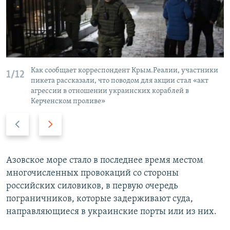
Как сообщает корреспондент Крым.Реалии, участники
1/12
пикета рассказали, что поводом для акции стал «акт
агрессии в отношении украинских кораблей в
Керченском проливе»
П
С
р
л
е
е
д
д
Азовское море стало в последнее время местом
ы
у
многочисленных провокаций со стороны
д
ю
российских силовиков, в первую очередь
у
щ
пограничников, которые задерживают суда,
щ
и
направляющиеся в украинские порты или из них.
и
й