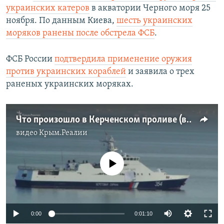
украинских катеров
в акватории Черного моря 25
ноября. По данным Киева,
шесть украинских
моряков ранены после обстрела ФСБ
.
ФСБ России
подтвердила применение оружия
против украинских кораблей
и заявила о трех
раненых украинских моряках.
Что произошло в Керченском проливе (видео)
видео
Крым.Реалии
No media source currently available
0:00
0:01:10