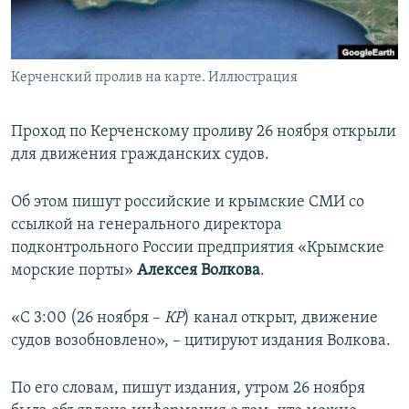
ПРИСОЕДИНЯЙТЕСЬ!
ПОБЕДИТЕЛЕЙ НЕ СУДЯТ?
КРЫМ.НЕПОКОРЕННЫЙ
Керченский пролив на карте. Иллюстрация
ELIFBE
УКРАИНСКАЯ ПРОБЛЕМА КРЫМА
Проход по Керченскому проливу 26 ноября открыли
Все сайты RFE/RL
для движения гражданских судов.
Об этом пишут российские и крымские СМИ со
ссылкой на генерального директора
подконтрольного России предприятия «Крымские
морские порты»
Алексея Волкова
.
«С 3:00 (26 ноября –
КР
) канал открыт, движение
судов возобновлено», – цитируют издания Волкова.
По его словам, пишут издания, утром 26 ноября