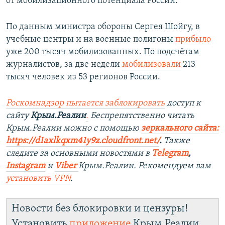
от мобилизационного потенциала России.
По данным министра обороны Сергея Шойгу, в
учебные центры и на военные полигоны
прибыло
уже 200 тысяч мобилизованных. По подсчётам
журналистов, за две недели
мобилизовали
213
тысяч человек из 53 регионов России.
Роскомнадзор пытается заблокировать
доступ к
сайту
Крым.Реалии
.
Беспрепятственно читать
Крым.Реалии мож
но с помощью
зеркального сайта:
https://d1axlkqxm41y9z.cloudfront.net/
. ​
Также
следите за основными новостями в
Telegram
,
Instagram
и
Viber
Крым.Реалии. Рекомендуем вам
установить
VPN
.
Новости без блокировки и цензуры!
Установить
приложение
Крым.Реалии