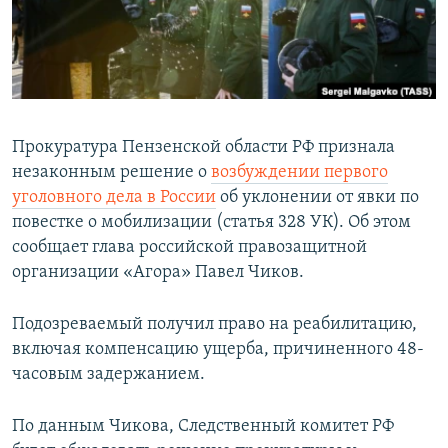
ПРИСОЕДИНЯЙТЕСЬ!
ПОБЕДИТЕЛЕЙ НЕ СУДЯТ?
КРЫМ.НЕПОКОРЕННЫЙ
ELIFBE
УКРАИНСКАЯ ПРОБЛЕМА КРЫМА
Прокуратура Пензенской области РФ признала
Все сайты RFE/RL
незаконным решение о
возбуждении первого
уголовного дела в России
об уклонении от явки по
повестке о мобилизации (статья 328 УК). Об этом
сообщает глава российской правозащитной
организации «Агора» Павел Чиков.
Подозреваемый получил право на реабилитацию,
включая компенсацию ущерба, причиненного 48-
часовым задержанием.
По данным Чикова, Следственный комитет РФ