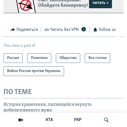
Сайт заблокирован?
читать >
Обойдите блокировку!
Поделиться
Читать без VPN
Follow us
This item is part of
Россия
Политика
Общество
Все статьи
Война России против Украины
ПО ТЕМЕ
История крымчанки, пытающейся вернуть
мобилизованного мужа
КТА
УКР
Мобилизация в РФ: «Хватают любого, до кого могут