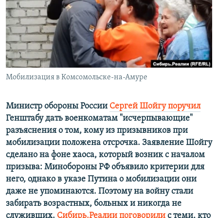
ПРИСОЕДИНЯЙТЕСЬ!
ПОБЕДИТЕЛЕЙ НЕ СУДЯТ?
КРЫМ.НЕПОКОРЕННЫЙ
ELIFBE
УКРАИНСКАЯ ПРОБЛЕМА КРЫМА
Все сайты RFE/RL
Мобилизация в Комсомольске-на-Амуре
Министр обороны России
Сергей Шойгу поручил
Генштабу дать военкоматам "исчерпывающие"
разъяснения о том, кому из призывников при
мобилизации положена отсрочка. Заявление Шойгу
сделано на фоне хаоса, который возник с началом
призыва: Минобороны РФ объявило критерии для
него, однако в указе Путина о мобилизации они
даже не упоминаются. Поэтому на войну стали
забирать возрастных, больных и никогда не
служивших.
Сибирь.Реалии поговорили
с теми, кто