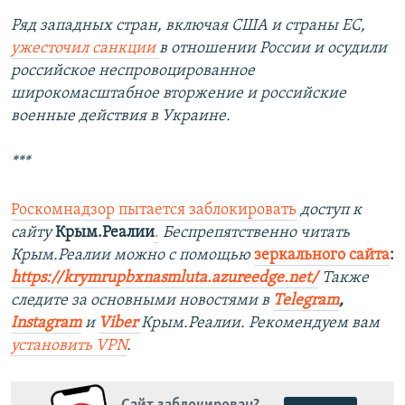
Ряд западных стран, включая США и страны ЕС,
ужесточил санкции
в отношении России и осудили
российское неспровоцированное
широкомасштабное вторжение и российские
военные действия в Украине.
***
Роскомнадзор пытается заблокировать
доступ к
сайту
Крым.Реалии
.
Беспрепятственно читать
Крым.Реалии можно с помощью
зеркального сайта
:
https://krymrupbxnasmluta.azureedge.net/
Также
следите за основными новостями в
Telegram
,
Instagram
и
Viber
Крым.Реалии. Рекомендуем вам
установить
VPN
.