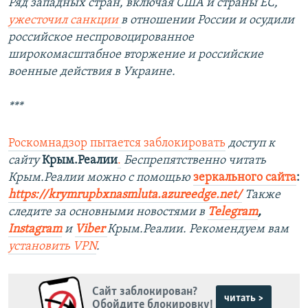
Ряд западных стран, включая США и страны ЕС,
ужесточил санкции
в отношении России и осудили
российское неспровоцированное
широкомасштабное вторжение и российские
военные действия в Украине.
***
Роскомнадзор пытается заблокировать
доступ к
сайту
Крым.Реалии
.
Беспрепятственно читать
Крым.Реалии можно с помощью
зеркального сайта
:
https://krymrupbxnasmluta.azureedge.net/
Также
следите за основными новостями в
Telegram
,
Instagram
и
Viber
Крым.Реалии. Рекомендуем вам
установить
VPN
.
Сайт заблокирован?
читать >
Обойдите блокировку!