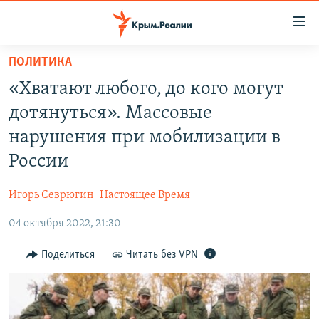
Доступность
ссылки
Вернуться
ПОЛИТИКА
к
НОВОСТИ
«Хватают любого, до кого могут
основному
СПЕЦПРОЕКТЫ
содержанию
дотянуться». Массовые
ВОДА
Вернутся
ГРУЗ 200
нарушения при мобилизации в
к
ИСТОРИЯ
КАРТА ВОЕННЫХ ОБЪЕКТОВ КРЫМА
России
главной
ЕЩЕ
11 ЛЕТ ОККУПАЦИИ КРЫМА. 11 ИСТОРИЙ СОПРОТИВЛЕНИЯ
навигации
Игорь Севрюгин
Настоящее Время
Вернутся
РАДІО СВОБОДА
ИНТЕРАКТИВ
к
04 октября 2022, 21:30
КАК ОБОЙТИ БЛОКИРОВКУ
ИНФОГРАФИКА
поиску
Поделиться
Читать без VPN
ТЕЛЕПРОЕКТ КРЫМ.РЕАЛИИ
Українською
СОВЕТЫ ПРАВОЗАЩИТНИКОВ
Qırımtatar
ПРОПАВШИЕ БЕЗ ВЕСТИ