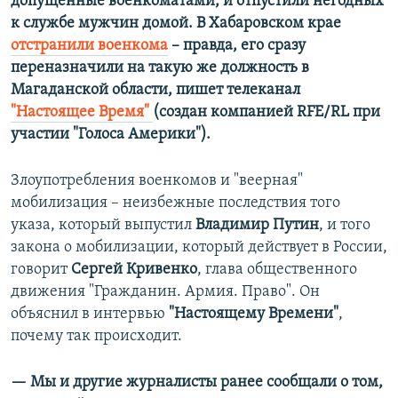
допущенные военкоматами, и отпустили негодных
к службе мужчин домой. В Хабаровском крае
отстранили военкома
– правда, его сразу
переназначили на такую же должность в
Магаданской области,
пишет телеканал
"Настоящее Время"
​(создан компанией RFE/RL при
участии "Голоса Америки"). ​
Злоупотребления военкомов и "веерная"
мобилизация – неизбежные последствия того
указа, который выпустил
Владимир Путин
, и того
закона о мобилизации, который действует в России,
говорит
Сергей Кривенко
, глава общественного
движения "Гражданин. Армия. Право". Он
объяснил в интервью
"Настоящему Времени"
,
почему так происходит.
— Мы и другие журналисты ранее сообщали о том,