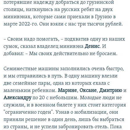
потерявшие надежду добраться до грузинской
столицы, наткнулись на русских ребят на двух
минивэнах, которые сами приехали в Грузию в
марте 2022-го. Они взяли с нас три тысячи рублей.
– Своим надо помогать, – подхватив одну из наших
сумок, сказал владелец минивэна
Денис
. И
добавил: – Мы своих действительно не бросаем.
Семиместные машины заполнились очень быстро,
и мы отправились в путь. В одну машину влезли
две семейные пары, одна из которых ехала с
маленьким ребенком.
Марине
,
Оксане
,
Дмитрию
и
Александру
по 20 с небольшим. Молодые люди не
служили, и в военном билете у них стоит категория
"ограниченно годен". Узнав о мобилизации, они
приняли решение в один день, лишь бы выбраться
из страны, и не успели забронировать отель. Пока