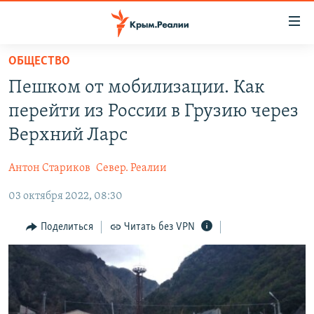
Доступность
ссылки
Вернуться
ОБЩЕСТВО
к
НОВОСТИ
Пешком от мобилизации. Как
основному
СПЕЦПРОЕКТЫ
содержанию
перейти из России в Грузию через
ВОДА
Вернутся
ГРУЗ 200
Верхний Ларс
к
ИСТОРИЯ
КАРТА ВОЕННЫХ ОБЪЕКТОВ КРЫМА
главной
Антон Стариков
Север. Реалии
ЕЩЕ
11 ЛЕТ ОККУПАЦИИ КРЫМА. 11 ИСТОРИЙ СОПРОТИВЛЕНИЯ
навигации
Вернутся
03 октября 2022, 08:30
РАДІО СВОБОДА
ИНТЕРАКТИВ
к
КАК ОБОЙТИ БЛОКИРОВКУ
ИНФОГРАФИКА
Поделиться
Читать без VPN
поиску
ТЕЛЕПРОЕКТ КРЫМ.РЕАЛИИ
Українською
СОВЕТЫ ПРАВОЗАЩИТНИКОВ
Qırımtatar
ПРОПАВШИЕ БЕЗ ВЕСТИ