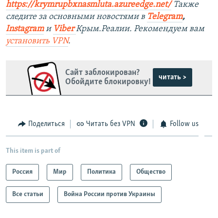
https://krymrupbxnasmluta.azureedge.net/
Также
следите за основными новостями в
Telegram
,
Instagram
и
Viber
Крым.Реалии. Рекомендуем вам
установить
VPN
.
Сайт заблокирован?
читать >
Обойдите блокировку!
Поделиться
Читать без VPN
Follow us
This item is part of
Россия
Мир
Политика
Общество
Все статьи
Война России против Украины