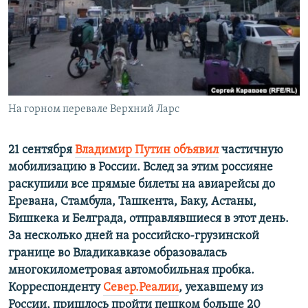
ПРИСОЕДИНЯЙТЕСЬ!
ПОБЕДИТЕЛЕЙ НЕ СУДЯТ?
КРЫМ.НЕПОКОРЕННЫЙ
ELIFBE
УКРАИНСКАЯ ПРОБЛЕМА КРЫМА
Все сайты RFE/RL
На горном перевале Верхний Ларс
21 сентября
Владимир Путин объявил
частичную
мобилизацию в России. Вслед за этим россияне
раскупили все прямые билеты на авиарейсы до
Еревана, Стамбула, Ташкента, Баку, Астаны,
Бишкека и Белграда, отправлявшиеся в этот день.
За несколько дней на российско-грузинской
границе во Владикавказе образовалась
многокилометровая автомобильная пробка.
Корреспонденту
Север.Реалии
, уехавшему из
России, пришлось пройти пешком больше 20