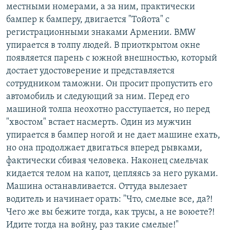
местными номерами, а за ним, практически
бампер к бамперу, двигается "Тойота" с
регистрационными знаками Армении. BMW
упирается в толпу людей. В приоткрытом окне
появляется парень с южной внешностью, который
достает удостоверение и представляется
сотрудником таможни. Он просит пропустить его
автомобиль и следующий за ним. Перед его
машиной толпа неохотно расступается, но перед
"хвостом" встает насмерть. Один из мужчин
упирается в бампер ногой и не дает машине ехать,
но она продолжает двигаться вперед рывками,
фактически сбивая человека. Наконец смельчак
кидается телом на капот, цепляясь за него руками.
Машина останавливается. Оттуда вылезает
водитель и начинает орать: "Что, смелые все, да?!
Чего же вы бежите тогда, как трусы, а не воюете?!
Идите тогда на войну, раз такие смелые!"