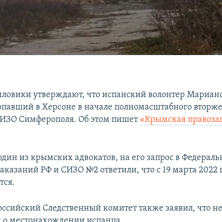
иловики утверждают, что испанский волонтер Мариано
опавший в Херсоне в начале полномасштабного вторже
СИЗО Симферополя. Об этом пишет
«Крымская правоза
один из крымских адвокатов, на его запрос в Федерал
аказаний РФ и СИЗО №2 ответили, что с 19 марта 2022
тся.
российский Следственный комитет также заявил, что не
 о местонахождении испанца.