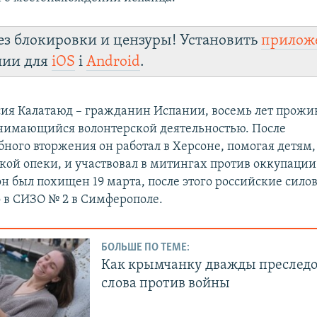
ез блокировки и цензуры! Установить
прилож
лии для
iOS
і
Android
.
ия Калатаюд – гражданин Испании, восемь лет прож
нимающийся волонтерской деятельностью. После
ного вторжения он работал в Херсоне, помогая детям
ской опеки, и участвовал в митингах против оккупации
он был похищен 19 марта, после этого российские сило
о в СИЗО № 2 в Симферополе.
БОЛЬШЕ ПО ТЕМЕ:
Как крымчанку дважды преследо
слова против войны