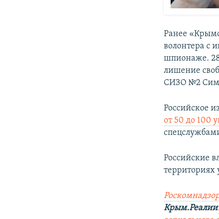
Ранее «Крымс
волонтера с 
шпионаже. 28
лишение своб
СИЗО №2 Сим
Российское и
от 50 до 100 
спецслужбам
Российские в
территориях 
Роскомнадзор
Крым.Реалии