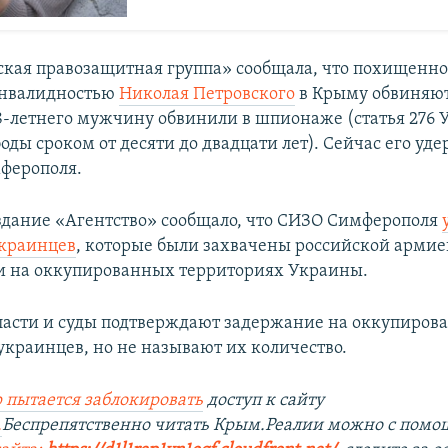
кая правозащитная группа» сообщала, что похищенно
инвалидностью
Николая Петровского
в Крыму обвиняют
-летнего мужчину обвинили в шпионаже (статья 276 У
оды сроком от десяти до двадцати лет). Сейчас его уд
ферополя.
здание «Агентство» сообщало, что СИЗО Симферополя
украинцев
, которые были захвачены российской армие
и на оккупированных территориях Украины.
ласти и суды подтверждают задержание на оккупиров
украинцев, но не называют их количество.
 пытается заблокировать
доступ к сайту
.
Беспрепятственно читать Крым.Реалии можно с пом