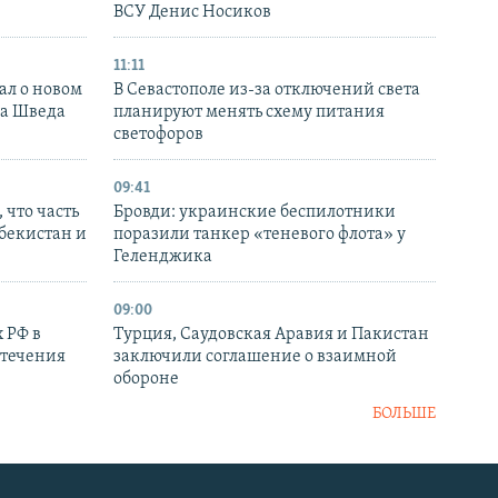
ВСУ Денис Носиков
11:11
ал о новом
В Севастополе из-за отключений света
ка Шведа
планируют менять схему питания
светофоров
09:41
 что часть
Бровди: украинские беспилотники
збекистан и
поразили танкер «теневого флота» у
Геленджика
09:00
 РФ в
Турция, Саудовская Аравия и Пакистан
стечения
заключили соглашение о взаимной
обороне
БОЛЬШЕ