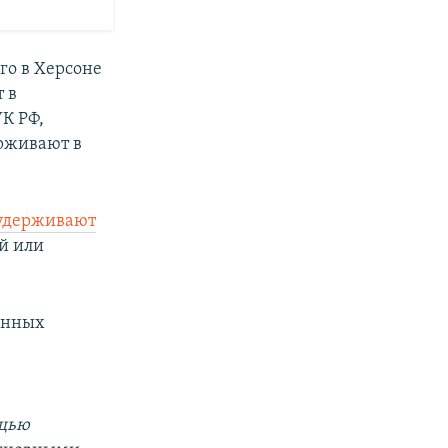
го в Херсоне
 в
К РФ,
ерживают в
удержи
вают
й или
анных
ощью