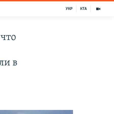
УКР
КТА
 что
ли в