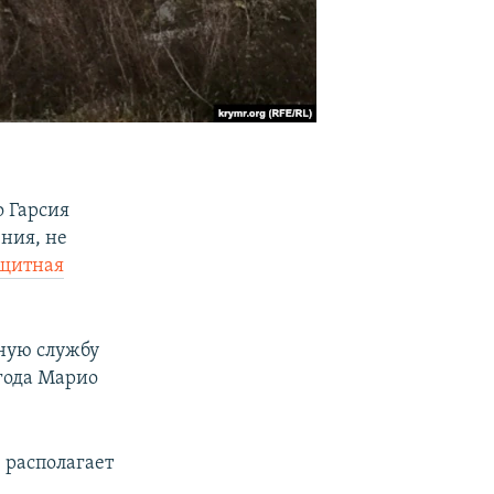
 Гарсия
ния, не
щитная
ьную службу
 года Марио
 располагает