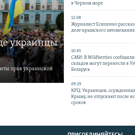
в Черном море
12:08
Журналист Есипенко рассказ
деле крымского автомехани
где украинцы
10:45
СМИ: В Wildberries сообщили,
складов могут перенести в У
щиты прав украинской
Беларусь
09:29
КРЦ: Украинцев, осужденных
Крыму, не отпускают после и
сроков