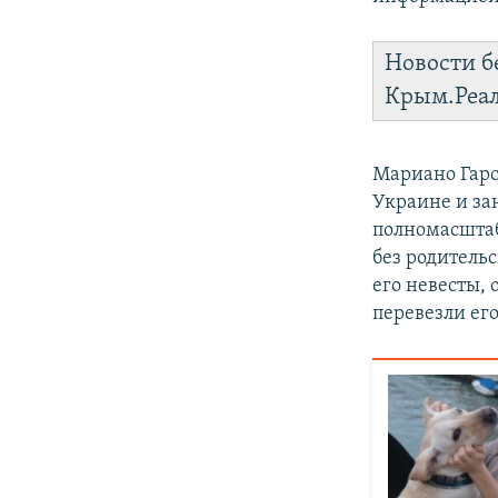
Новости б
Крым.Реа
Мариано Гарс
Украине и за
полномасштаб
без родитель
его невесты, 
перевезли ег