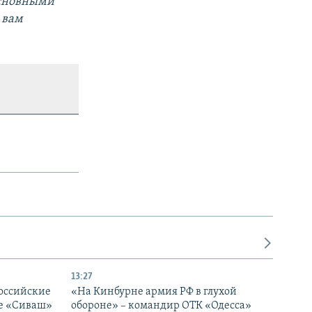
основными
 вам
13:27
оссийские
«На Кинбурне армия РФ в глухой
ке «Сиваш»
обороне» – командир ОТК «Одесса»