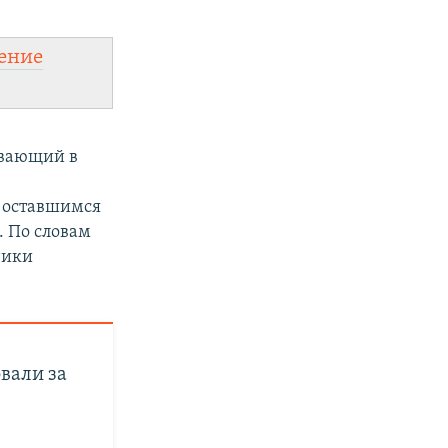
ение
ивающий в
, оставшимся
. По словам
вики
вали за