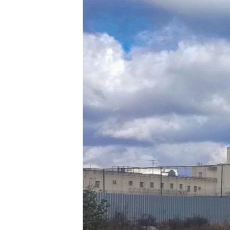
ПОБЕДИТЕЛЕЙ НЕ СУДЯТ?
КРЫМ.НЕПОКОРЕННЫЙ
ELIFBE
УКРАИНСКАЯ ПРОБЛЕМА КРЫМА