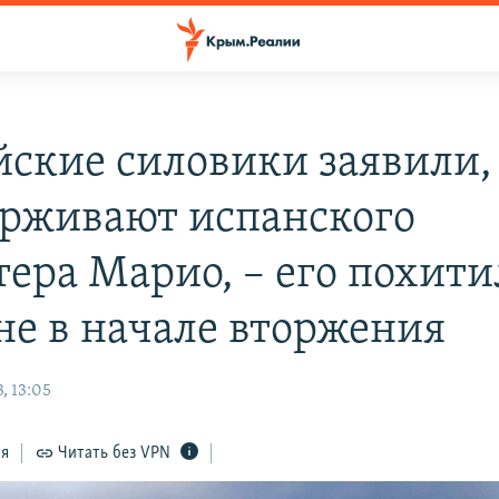
йские силовики заявили,
ерживают испанского
тера Марио, – его похити
не в начале вторжения
, 13:05
ся
Читать без VPN