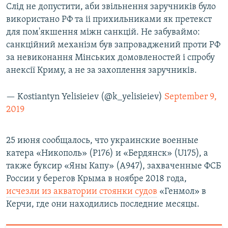
Слід не допустити, аби звільнення заручників було
використано РФ та іі прихильниками як претекст
для пом'якшення міжн санкцій. Не забуваймо:
санкційний механізм був запроваджений проти РФ
за невиконання Мінських домовленостей і спробу
анексії Криму, а не за захоплення заручників.
— Kostiantyn Yelisieiev (@k_yelisieiev)
September 9,
2019
25 июня сообщалось, что украинские военные
катера «Никополь» (P176) и «Бердянск» (U175), а
также буксир «Яны Капу» (А947), захваченные ФСБ
России у берегов Крыма в ноябре 2018 года,
исчезли из акватории стоянки судов
«Генмол» в
Керчи, где они находились последние месяцы.