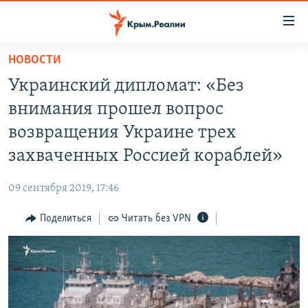
Доступность
ссылки
Вернуться
НОВОСТИ
к
НОВОСТИ
Украинский дипломат: «Без
основному
СПЕЦПРОЕКТЫ
содержанию
внимания прошел вопрос
ВОДА
Вернутся
ГРУЗ 200
возвращения Украине трех
к
ИСТОРИЯ
КАРТА ВОЕННЫХ ОБЪЕКТОВ КРЫМА
захваченных Россией кораблей»
главной
ЕЩЕ
11 ЛЕТ ОККУПАЦИИ КРЫМА. 11 ИСТОРИЙ СОПРОТИВЛЕНИЯ
навигации
09 сентября 2019, 17:46
Вернутся
РАДІО СВОБОДА
ИНТЕРАКТИВ
к
Поделиться
Читать без VPN
КАК ОБОЙТИ БЛОКИРОВКУ
ИНФОГРАФИКА
поиску
ТЕЛЕПРОЕКТ КРЫМ.РЕАЛИИ
Українською
СОВЕТЫ ПРАВОЗАЩИТНИКОВ
Qırımtatar
ПРОПАВШИЕ БЕЗ ВЕСТИ