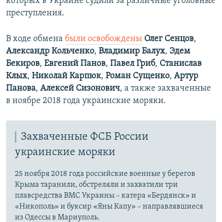
которых в Украине судили за различные уголовные
преступления.
В ходе обмена
были освобождены
Олег Сенцов
,
Александр Кольченко
,
Владимир Балух
,
Эдем
Бекиров
,
Евгений Панов
,
Павел Гриб
,
Станислав
Клых
,
Николай Карпюк
,
Роман Сущенко
,
Артур
Панова
,
Алексей Сизонович
, а также захваченные
в ноябре 2018 года украинские моряки.
Захваченные ФСБ России
украинские моряки
25 ноября 2018 года российские военные у берегов
Крыма таранили, обстреляли и захватили три
плавсредства ВМС Украины – катера «Бердянск» и
«Никополь» и буксир «Яны Капу» – направлявшиеся
из Одессы в Мариуполь.