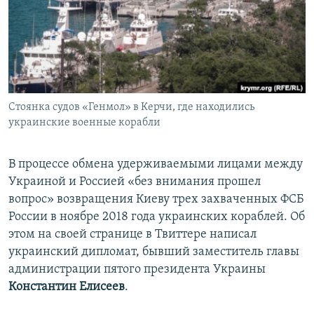
ПРИСОЕДИНЯЙТЕСЬ!
ПОБЕДИТЕЛЕЙ НЕ СУДЯТ?
КРЫМ.НЕПОКОРЕННЫЙ
ELIFBE
УКРАИНСКАЯ ПРОБЛЕМА КРЫМА
Все сайты RFE/RL
Стоянка судов «Генмол» в Керчи, где находились
украинские военные корабли
В процессе обмена удерживаемыми лицами между
Украиной и Россией «без внимания прошел
вопрос» возвращения Киеву трех захваченных ФСБ
России в ноябре 2018 года украинских кораблей. Об
этом на своей странице в Твиттере написал
украинский дипломат, бывший заместитель главы
администрации пятого президента Украины
Константин Елисеев
.