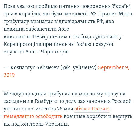
Поза увагою пройшло питання повернення Україні
трьох кораблів, які були захоплені РФ. Припис Міжн
трибуналу визначає відповідальність РФ, яка
повинна забезпечити його
виконання.Невирішеним є свобода судноплав у
Керч протоці та припинення Росією повзучої
окупації Азов і Чорн морів
— Kostiantyn Yelisieiev (@k_yelisieiev)
September 9,
2019
Международный трибунал по морскому праву на
заседании в Гамбурге по делу захваченных Россией
украинских моряков 25 мая
обязал Россию
немедленно освободить
военные корабли и вернуть
их под контроль Украины.​