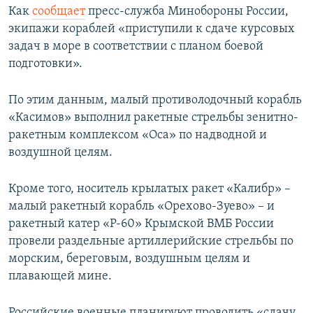
Как
сообщает
пресс-служба Минобороны России,
ПРИСОЕДИНЯЙТЕСЬ!
ПОБЕДИТЕЛЕЙ НЕ СУДЯТ?
экипажи кораблей «приступили к сдаче курсовых
КРЫМ.НЕПОКОРЕННЫЙ
задач в море в соответствии с планом боевой
подготовки».
ELIFBE
УКРАИНСКАЯ ПРОБЛЕМА КРЫМА
По этим данным, малый противолодочный корабль
Все сайты RFE/RL
«Касимов» выполнил ракетные стрельбы зенитно-
ракетным комплексом «Оса» по надводной и
воздушной целям.
Кроме того, носитель крылатых ракет «Калибр» –
малый ракетный корабль «Орехово-Зуево» – и
ракетный катер «Р-60» Крымской ВМБ России
провели раздельные артиллерийские стрельбы по
морским, береговым, воздушным целям и
плавающей мине.
Российские военные планируют проводить «сдачу