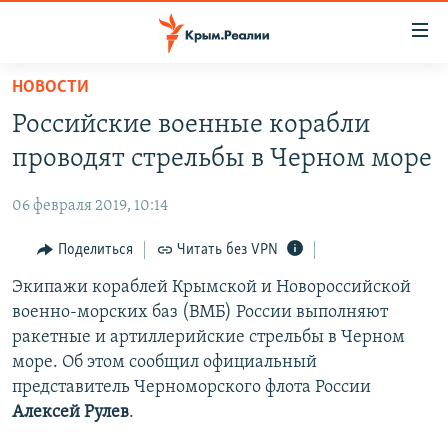
Доступность
ссылки
Вернуться
НОВОСТИ
к
НОВОСТИ
Российские военные корабли
основному
СПЕЦПРОЕКТЫ
содержанию
проводят стрельбы в Черном море
ВОДА
Вернутся
ГРУЗ 200
к
06 февраля 2019, 10:14
ИСТОРИЯ
КАРТА ВОЕННЫХ ОБЪЕКТОВ КРЫМА
главной
ЕЩЕ
Поделиться
Читать без VPN
11 ЛЕТ ОККУПАЦИИ КРЫМА. 11 ИСТОРИЙ СОПРОТИВЛЕНИЯ
навигации
Вернутся
РАДІО СВОБОДА
Экипажи кораблей Крымской и Новороссийской
ИНТЕРАКТИВ
к
военно-морских баз (ВМБ) России выполняют
КАК ОБОЙТИ БЛОКИРОВКУ
ИНФОГРАФИКА
поиску
ракетные и артиллерийские стрельбы в Черном
ТЕЛЕПРОЕКТ КРЫМ.РЕАЛИИ
море. Об этом сообщил официальный
Українською
представитель Черноморского флота России
СОВЕТЫ ПРАВОЗАЩИТНИКОВ
Qırımtatar
Алексей Рулев
.
ПРОПАВШИЕ БЕЗ ВЕСТИ