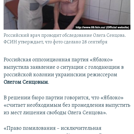
ПРИСОЕДИНЯЙТЕСЬ!
ПОБЕДИТЕЛЕЙ НЕ СУДЯТ?
КРЫМ.НЕПОКОРЕННЫЙ
ELIFBE
Российский врач проводит обследование Олега Сенцова.
УКРАИНСКАЯ ПРОБЛЕМА КРЫМА
ФСИН утверждает, что фото сделано 28 сентября
Все сайты RFE/RL
Российская оппозиционная партия «Яблоко»
выпустила заявление о ситуации с голодающим в
российской колонии украинским режиссером
Олегом Сенцовым
.
В решении бюро партии говорится, что «Яблоко»
«считает необходимым без промедления выпустить
из мест лишения свободы Олега Сенцова».
«Право помилования – исключительная