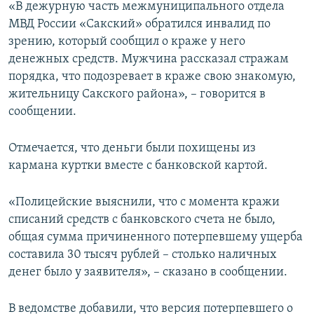
«В дежурную часть межмуниципального отдела
ПРИСОЕДИНЯЙТЕСЬ!
ПОБЕДИТЕЛЕЙ НЕ СУДЯТ?
МВД России «Сакский» обратился инвалид по
КРЫМ.НЕПОКОРЕННЫЙ
зрению, который сообщил о краже у него
денежных средств. Мужчина рассказал стражам
ELIFBE
порядка, что подозревает в краже свою знакомую,
УКРАИНСКАЯ ПРОБЛЕМА КРЫМА
жительницу Сакского района», – говорится в
Все сайты RFE/RL
сообщении.
Отмечается, что деньги были похищены из
кармана куртки вместе с банковской картой.
«Полицейские выяснили, что с момента кражи
списаний средств с банковского счета не было,
общая сумма причиненного потерпевшему ущерба
составила 30 тысяч рублей – столько наличных
денег было у заявителя», – сказано в сообщении.
В ведомстве добавили, что версия потерпевшего о