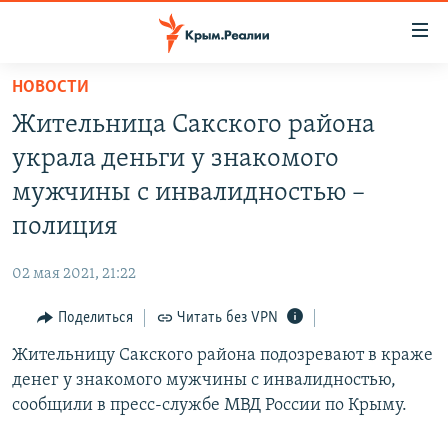
Доступность
ссылки
Вернуться
НОВОСТИ
к
НОВОСТИ
Жительница Сакского района
основному
СПЕЦПРОЕКТЫ
содержанию
украла деньги у знакомого
ВОДА
Вернутся
ГРУЗ 200
мужчины с инвалидностью –
к
ИСТОРИЯ
КАРТА ВОЕННЫХ ОБЪЕКТОВ КРЫМА
полиция
главной
ЕЩЕ
11 ЛЕТ ОККУПАЦИИ КРЫМА. 11 ИСТОРИЙ СОПРОТИВЛЕНИЯ
навигации
02 мая 2021, 21:22
Вернутся
РАДІО СВОБОДА
ИНТЕРАКТИВ
к
Поделиться
Читать без VPN
КАК ОБОЙТИ БЛОКИРОВКУ
ИНФОГРАФИКА
поиску
Жительницу Сакского района подозревают в краже
ТЕЛЕПРОЕКТ КРЫМ.РЕАЛИИ
Українською
денег у знакомого мужчины с инвалидностью,
СОВЕТЫ ПРАВОЗАЩИТНИКОВ
сообщили в пресс-службе МВД России по Крыму.
Qırımtatar
ПРОПАВШИЕ БЕЗ ВЕСТИ