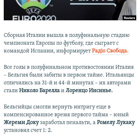
ПРИСОЕДИНЯЙТЕСЬ!
ПОБЕДИТЕЛЕЙ НЕ СУДЯТ?
КРЫМ.НЕПОКОРЕННЫЙ
ELIFBE
Сборная Италии вышла в полуфинальную стадию
УКРАИНСКАЯ ПРОБЛЕМА КРЫМА
чемпионата Европы по футболу, где сыграет с
Все сайты RFE/RL
командой Испании, информирует
Радiо Свобода.
Все голы в полуфинальном противостоянии Италия
– Бельгия были забиты в первом тайме. Итальянцы
отличились на 31-й и 44-й минутах – их авторами
стали
Николо Барелла
и
Лоренцо Инсинье.
Бельгийцы смогли вернуть интригу еще в
компенсированное время первого тайма – юный
Жереми Доку
заработал пенальти, а
Ромелу Лукаку
установил счет 1: 2.