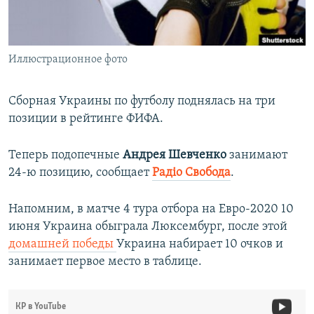
ПРИСОЕДИНЯЙТЕСЬ!
ПОБЕДИТЕЛЕЙ НЕ СУДЯТ?
КРЫМ.НЕПОКОРЕННЫЙ
Иллюстрационное фото
ELIFBE
УКРАИНСКАЯ ПРОБЛЕМА КРЫМА
Сборная Украины по футболу поднялась на три
Все сайты RFE/RL
позиции в рейтинге ФИФА.
Теперь подопечные
Андрея Шевченко
занимают
24-ю позицию, сообщает
Радіо Свобода
.
Напомним, в матче 4 тура отбора на Евро-2020 10
июня Украина обыграла Люксембург, после этой
домашней победы
Украина набирает 10 очков и
занимает первое место в таблице.
КР в YouTube