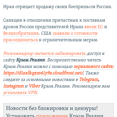
Иран отрицает продажу своих боеприпасов России.
Санкции в отношении причастных к поставкам
дронов России представителей Ирана
ввели ЕС
и
Великобритания
. США
заявили о готовности
присоединиться
к ограничительным мерам.
Роскомнадзор пытается заблокировать
доступ к
сайту
Крым.Реалии
.
Беспрепятственно читать
Крым.Реалии мож
но с помощью
зеркального сайта:
https://d1axlkqxm41y9z.cloudfront.net/
. ​
Также
следите за основными новостями в
Telegram
,
Instagra
m
и
Viber
Крым.Реалии. Рекомендуем вам
установить
VPN
.
Новости без блокировки и цензуры!
Установить
приложение
Крым.Реалии