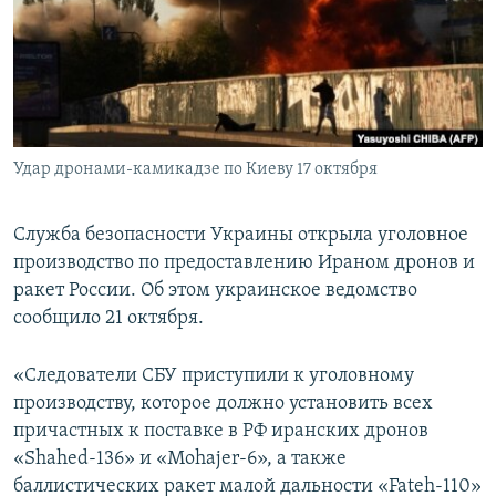
ПРИСОЕДИНЯЙТЕСЬ!
ПОБЕДИТЕЛЕЙ НЕ СУДЯТ?
КРЫМ.НЕПОКОРЕННЫЙ
ELIFBE
УКРАИНСКАЯ ПРОБЛЕМА КРЫМА
Все сайты RFE/RL
Удар дронами-камикадзе по Киеву 17 октября
Служба безопасности Украины открыла уголовное
производство по предоставлению Ираном дронов и
ракет России. Об этом украинское ведомство
сообщило 21 октября.
«Следователи СБУ приступили к уголовному
производству, которое должно установить всех
причастных к поставке в РФ иранских дронов
«Shahed-136» и «Mohajer-6», а также
баллистических ракет малой дальности «Fateh-110»