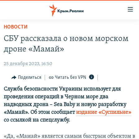
Доступность
ссылки
Вернуться
НОВОСТИ
к
НОВОСТИ
СБУ рассказала о новом морском
основному
СПЕЦПРОЕКТЫ
содержанию
дроне «Мамай»
ВОДА
Вернутся
ГРУЗ 200
к
25 декабря 2023, 16:50
ИСТОРИЯ
КАРТА ВОЕННЫХ ОБЪЕКТОВ КРЫМА
главной
ЕЩЕ
Поделиться
Читать без VPN
11 ЛЕТ ОККУПАЦИИ КРЫМА. 11 ИСТОРИЙ СОПРОТИВЛЕНИЯ
навигации
Вернутся
РАДІО СВОБОДА
Служба безопасности Украины использует для
ИНТЕРАКТИВ
к
проведения операций в Черном море два
КАК ОБОЙТИ БЛОКИРОВКУ
ИНФОГРАФИКА
поиску
надводных дрона – Sea Baby и новую разработку
ТЕЛЕПРОЕКТ КРЫМ.РЕАЛИИ
«Мамай». Об этом сообщает
издание «Суспильне»
Українською
со ссылкой на спецслужбу.
СОВЕТЫ ПРАВОЗАЩИТНИКОВ
Qırımtatar
ПРОПАВШИЕ БЕЗ ВЕСТИ
«Да, «Мамай» является самым быстрым объектом в