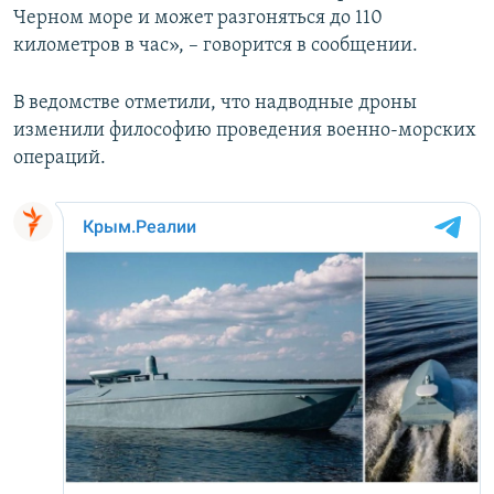
Черном море и может разгоняться до 110
ПРИСОЕДИНЯЙТЕСЬ!
ПОБЕДИТЕЛЕЙ НЕ СУДЯТ?
километров в час», – говорится в сообщении.
КРЫМ.НЕПОКОРЕННЫЙ
ELIFBE
В ведомстве отметили, что надводные дроны
изменили философию проведения военно-морских
УКРАИНСКАЯ ПРОБЛЕМА КРЫМА
операций.
Все сайты RFE/RL