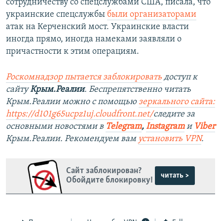
сотрудничеству со спецслужбами США, писала, что
украинские спецслужбы
были организаторами
атак на Керченский мост. Украинские власти
иногда прямо, иногда намеками заявляли о
причастности к этим операциям.
Роскомнадзор пытается заблокировать
доступ к
сайту
Крым.Реалии
. Беспрепятственно читать
Крым.Реалии можно с помощью
зеркального сайта:
https://d101g65ucpz1uj.cloudfront.net/
следите за
основными новостями в
Telegram
,
Instagram
и
Viber
Крым.Реалии. Рекомендуем вам
установить VPN
.
Сайт заблокирован?
читать >
Обойдите блокировку!