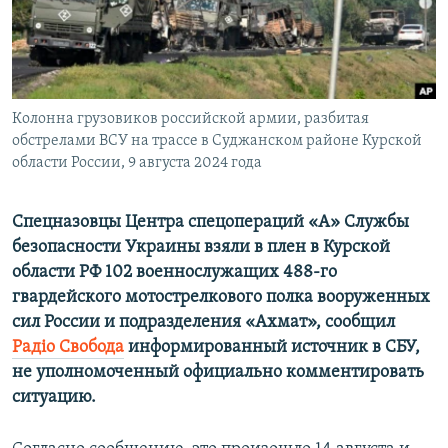
ПРИСОЕДИНЯЙТЕСЬ!
ПОБЕДИТЕЛЕЙ НЕ СУДЯТ?
КРЫМ.НЕПОКОРЕННЫЙ
ELIFBE
Колонна грузовиков российской армии, разбитая
УКРАИНСКАЯ ПРОБЛЕМА КРЫМА
обстрелами ВСУ на трассе в Суджанском районе Курской
Все сайты RFE/RL
области России, 9 августа 2024 года
Спецназовцы Центра спецопераций «А» Службы
безопасности Украины взяли в плен в Курской
области РФ 102 военнослужащих 488-го
гвардейского мотострелкового полка вооруженных
сил России и подразделения «Ахмат», сообщил
Радіо Свобода
информированный источник в СБУ,
не уполномоченный официально комментировать
ситуацию.