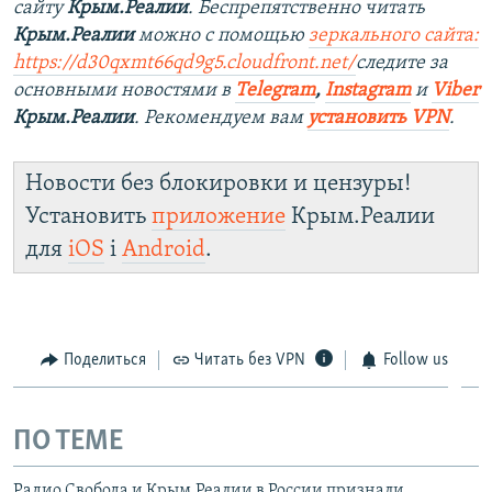
сайту
Крым.Реалии
. Беспрепятственно читать
Крым.Реалии
можно с помощью
зеркального сайта:
https://d30qxmt66qd9g5.cloudfront.net/
следите за
основными новостями в
Telegram
,
Instagram
и
Viber
Крым.Реалии
. Рекомендуем вам
установить VPN
.
Новости без блокировки и цензуры!
Установить
приложение
Крым.Реалии
для
iOS
і
Android
.
Поделиться
Читать без VPN
Follow us
ПО ТЕМЕ
Радио Свобода и Крым.Реалии в России признали