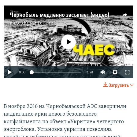
Чернобыль медленно засыпает (видео)
видео
Крым.Реалии
No media source currently available
0:00
1:24
Загрузить
В ноябре 2016 на Чернобыльской АЭС завершили
надвигание арки нового безопасного
конфайнмента на объект «Укрытие» четвертого
энергоблока. Установка укрытия позволила