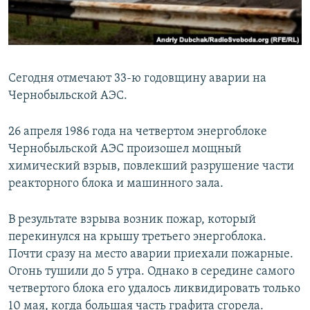
ПРИСОЕДИНЯЙТЕСЬ!
ПОБЕДИТЕЛЕЙ НЕ СУДЯТ?
КРЫМ.НЕПОКОРЕННЫЙ
ELIFBE
Сегодня отмечают 33-ю годовщину аварии на
УКРАИНСКАЯ ПРОБЛЕМА КРЫМА
Чернобыльской АЭС.
Все сайты RFE/RL
26 апреля 1986 года на четвертом энергоблоке
Чернобыльской АЭС произошел мощный
химический взрыв, повлекший разрушение части
реакторного блока и машинного зала.
В результате взрыва возник пожар, который
перекинулся на крышу третьего энергоблока.
Почти сразу на место аварии приехали пожарные.
Огонь тушили до 5 утра. Однако в середине самого
четвертого блока его удалось ликвидировать только
10 мая, когда большая часть графита сгорела.