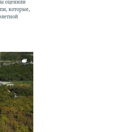
ты оценили
пи, которые,
олетной