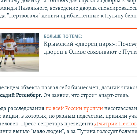
чайному домику" и тоннель для спуска из дворца к мор
анды Навального, возведение дворца спонсировалось 
уда "жертвовали" деньги приближенные к Путину биз
БОЛЬШЕ ПО ТЕМЕ:
Крымский «дворец царя»: Почем
дворец в Оливе связывают с Пу
дельцем объекта назвал себя бизнесмен, давний знак
кадий Ротенберг.
Он заявил, что строит апарт-отель.
ода расследования
по всей России прошли
несогласова
 акции, в которых, по разным подсчетам, приняли уча
человек. Пресс-секретарь президента
Дмитрий Песков
инги вышло "мало людей", а за Путина голосует больше