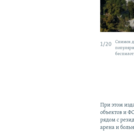
Снимок д
1/20
популярн
беспило
При этом изд
объектов и Ф
рядом с рези
арена и больн