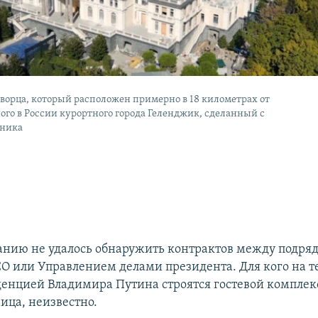
ворца, который расположен примерно в 18 километрах от
ого в России курортного города Геленджик, сделанный с
тника
анию не удалось обнаружить контрактов между подря
СО или Управлением делами президента. Для кого на 
денцией Владимира Путина строятся гостевой комплекс
ица, неизвестно.