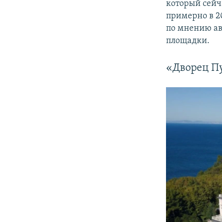
который сейч
примерно в 2
по мнению ав
площадки.
«Дворец П