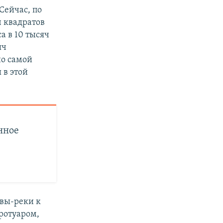
 Сейчас, по
ч квадратов
а в 10 тысяч
яч
но самой
 в этой
нное
вы-реки к
ротуаром,