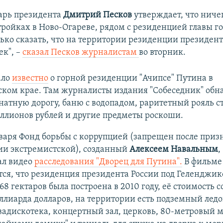
арь президента
Дмитрий Песков
утверждает, что ничег
тройках в Ново-Огареве, рядом с резиденцией главы го
лько сказать, что на территории резиденции президент
ек", –
сказал Песков журналистам
во вторник.
ало
известно
о горной резиденции "Ачипсе" Путина в
ском крае. Там журналисты издания "Собеседник" об
атную дорогу, баню с водопадом, раритетный рояль 
ллионов рублей и другие предметы роскоши.
варя Фонд борьбы с коррупцией (запрещен после приз
ии экстремистской), созданный
Алексеем Навальным
,
ал видео
расследования "Дворец для Путина".
В фильме
ся, что резиденция президента России под Геленджи
8 гектаров была построена в 2010 году, её стоимость с
ллиарда долларов, на территории есть подземный лед
вадискотека, концертный зал, церковь, 80-метровый м