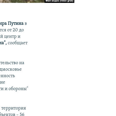
ира Путина
в
ся от 20 до
ый центр и
а",
сообщает
тельство на
одмосковье
енность
ние
ти и обороны"
, территория
ъектов – 56