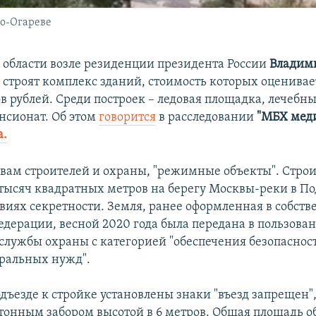
во-Огареве
 области возле резиденции президента России
Владим
 строят комплекс зданий, стоимость которых оценивает
в рублей. Среди построек – ледовая площадка, лечебн
нсионат. Об этом
говорится
в расследовании
"МБХ меди
а.
ловам строителей и охраны, "режимные объекты". Строи
7 тысяч квадратных метров на берегу Москвы-реки в П
овиях секретности. Земля, ранее оформленная в собств
едерации, весной 2020 года была передана в пользова
службы охраны с категорией "обеспечения безопаснос
еральных нужд".
дъезде к стройке установлены знаки "въезд запрещен"
тонным забором высотой в 6 метров. Общая площадь об