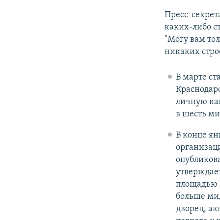
Пресс-секрет
каких-либо с
"Могу вам то
никаких стро
В марте ст
Краснодар
личную кан
в шесть ми
В конце ян
организац
опубликов
утверждает
площадью 6
больше ми
дворец, ак