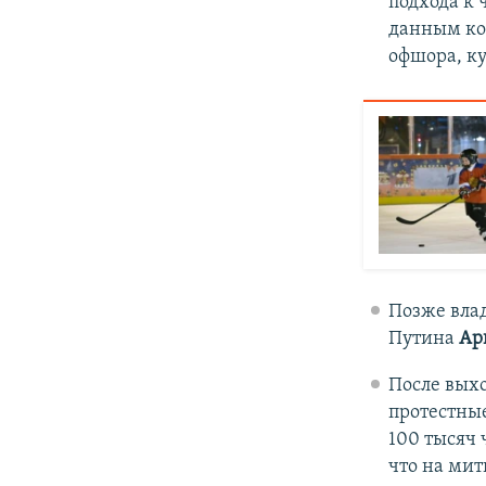
подхода к 
данным ком
офшора, к
Позже вла
Путина
Ар
После вых
протестные
100 тысяч 
что на мит