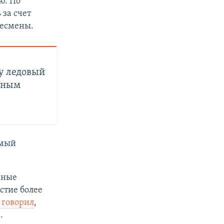
ю. По
за счет
несмены.
у ледовый
тиным
омый
нные
стие более
 говорил
,
.