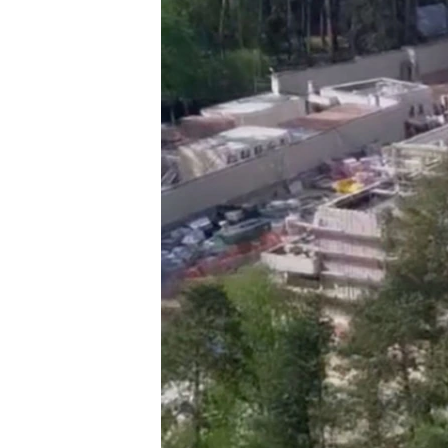
ПОБЕДИТЕЛЕЙ НЕ СУДЯТ?
КРЫМ.НЕПОКОРЕННЫЙ
ELIFBE
УКРАИНСКАЯ ПРОБЛЕМА КРЫМА