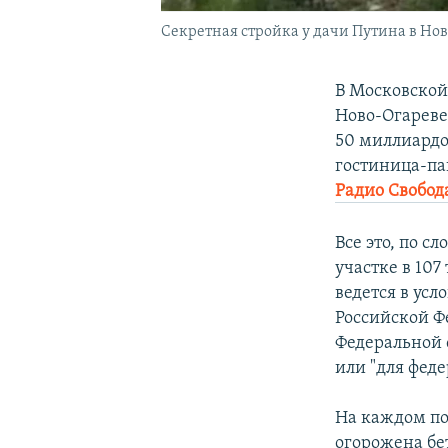
Секретная стройка у дачи Путина в Но
В Московской
Ново-Огареве
50 миллиардо
гостиница-па
Радио Свобод
Все это, по с
участке в 10
ведется в усл
Российской Ф
Федеральной 
или "для фед
На каждом по
огорожена бе