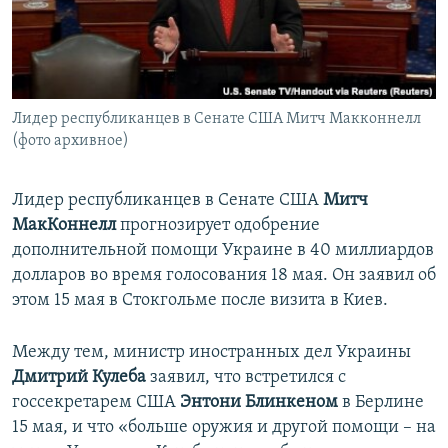
ПРИСОЕДИНЯЙТЕСЬ!
ПОБЕДИТЕЛЕЙ НЕ СУДЯТ?
КРЫМ.НЕПОКОРЕННЫЙ
ELIFBE
Лидер республиканцев в Сенате США Митч Макконнелл
УКРАИНСКАЯ ПРОБЛЕМА КРЫМА
(фото архивное)
Все сайты RFE/RL
Лидер республиканцев в Сенате США
Митч
МакКоннелл
прогнозирует одобрение
дополнительной помощи Украине в 40 миллиардов
долларов во время голосования 18 мая. Он заявил об
этом 15 мая в Стокгольме после визита в Киев.
Между тем, министр иностранных дел Украины
Дмитрий Кулеба
заявил, что встретился с
госсекретарем США
Энтони Блинкеном
в Берлине
15 мая, и что «больше оружия и другой помощи – на