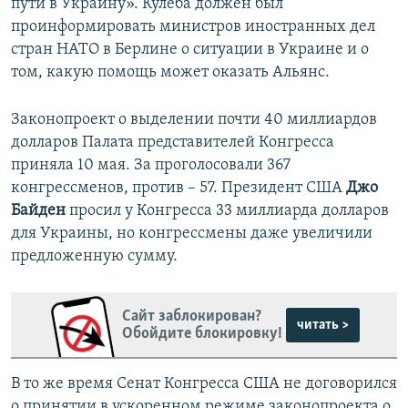
пути в Украину». Кулеба должен был
проинформировать министров иностранных дел
стран НАТО в Берлине о ситуации в Украине и о
том, какую помощь может оказать Альянс.
Законопроект о выделении почти 40 миллиардов
долларов Палата представителей Конгресса
приняла 10 мая. За проголосовали 367
конгрессменов, против – 57. Президент США
Джо
Байден
просил у Конгресса 33 миллиарда долларов
для Украины, но конгрессмены даже увеличили
предложенную сумму.
Сайт заблокирован?
читать >
Обойдите блокировку!
В то же время Сенат Конгресса США не договорился
о принятии в ускоренном режиме законопроекта о