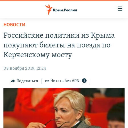
Доступность
ссылки
Вернуться
НОВОСТИ
к
НОВОСТИ
Российские политики из Крыма
основному
СПЕЦПРОЕКТЫ
содержанию
покупают билеты на поезда по
ВОДА
Вернутся
ГРУЗ 200
Керченскому мосту
к
ИСТОРИЯ
КАРТА ВОЕННЫХ ОБЪЕКТОВ КРЫМА
главной
08 ноября 2019, 12:24
ЕЩЕ
11 ЛЕТ ОККУПАЦИИ КРЫМА. 11 ИСТОРИЙ СОПРОТИВЛЕНИЯ
навигации
Вернутся
Поделиться
Читать без VPN
РАДІО СВОБОДА
ИНТЕРАКТИВ
к
КАК ОБОЙТИ БЛОКИРОВКУ
ИНФОГРАФИКА
поиску
ТЕЛЕПРОЕКТ КРЫМ.РЕАЛИИ
Українською
СОВЕТЫ ПРАВОЗАЩИТНИКОВ
Qırımtatar
ПРОПАВШИЕ БЕЗ ВЕСТИ