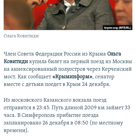
ПРИСОЕДИНЯЙТЕСЬ!
ПОБЕДИТЕЛЕЙ НЕ СУДЯТ?
КРЫМ.НЕПОКОРЕННЫЙ
ELIFBE
Ольга Ковитиди
УКРАИНСКАЯ ПРОБЛЕМА КРЫМА
Все сайты RFE/RL
Член Совета Федерации России из Крыма
Ольга
Ковитиди
купила билет на первый поезд из Москвы
на аннексированный полуостров через Керченский
мост. Как сообщает
«Крыминформ»
, сенатор
вместе с детьми поедет в Крым 24 декабря.
Из московского Казанского вокзала поезд
отправится в 23:45. Путь длиной 2009 км займет 33
часа. В Симферополь прибытие поезда
запланировано 26 декабря в 08:50 (по местному
времени).