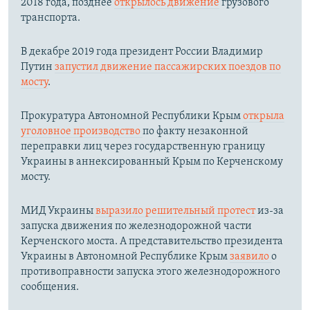
2018 года, позднее
открылось движение
грузового
транспорта.
В декабре 2019 года президент России Владимир
Путин
запустил движение пассажирских поездов по
мосту
.
Прокуратура Автономной Республики Крым
открыла
уголовное производство
по факту незаконной
переправки лиц через государственную границу
Украины в аннексированный Крым по Керченскому
мосту.​
МИД Украины
выразило решительный протест
из-за
запуска движения по железнодорожной части
Керченского моста. А представительство президента
Украины в Автономной Республике Крым
заявило
о
противоправности запуска этого железнодорожного
сообщения.