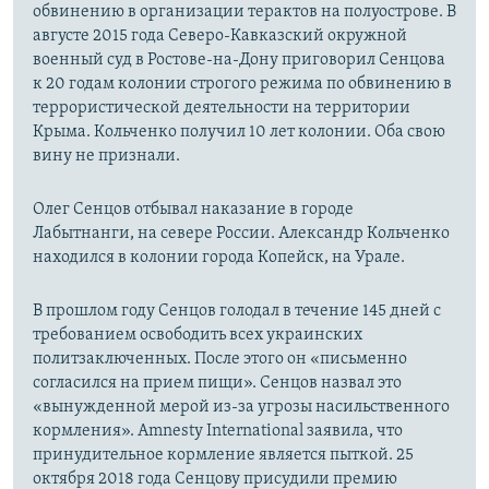
обвинению в организации терактов на полуострове. В
августе 2015 года Северо-Кавказский окружной
военный суд в Ростове-на-Дону приговорил Сенцова
к 20 годам колонии строгого режима по обвинению в
террористической деятельности на территории
Крыма. Кольченко получил 10 лет колонии. Оба свою
вину не признали.
Олег Сенцов отбывал наказание в городе
Лабытнанги, на севере России. Александр Кольченко
находился в колонии города Копейск, на Урале.
В прошлом году Сенцов голодал в течение 145 дней с
требованием освободить всех украинских
политзаключенных. После этого он «письменно
согласился на прием пищи». Сенцов назвал это
«вынужденной мерой из-за угрозы насильственного
кормления». Amnesty International заявила, что
принудительное кормление является пыткой. ​25
октября 2018 года Сенцову присудили премию