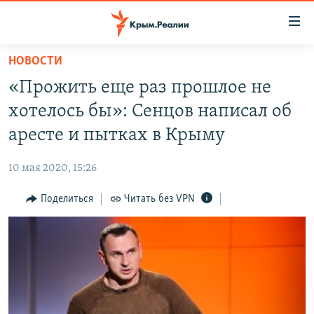
Доступность
ссылки
Вернуться
НОВОСТИ
к
НОВОСТИ
«Прожить еще раз прошлое не
основному
СПЕЦПРОЕКТЫ
содержанию
хотелось бы»: Сенцов написал об
ВОДА
Вернутся
ГРУЗ 200
аресте и пытках в Крыму
к
ИСТОРИЯ
КАРТА ВОЕННЫХ ОБЪЕКТОВ КРЫМА
главной
10 мая 2020, 15:26
ЕЩЕ
11 ЛЕТ ОККУПАЦИИ КРЫМА. 11 ИСТОРИЙ СОПРОТИВЛЕНИЯ
навигации
Вернутся
Поделиться
Читать без VPN
РАДІО СВОБОДА
ИНТЕРАКТИВ
к
КАК ОБОЙТИ БЛОКИРОВКУ
ИНФОГРАФИКА
поиску
ТЕЛЕПРОЕКТ КРЫМ.РЕАЛИИ
Українською
СОВЕТЫ ПРАВОЗАЩИТНИКОВ
Qırımtatar
ПРОПАВШИЕ БЕЗ ВЕСТИ