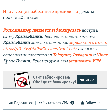
Инаугурация избранного президента
должна
пройти 20 января.
Роскомнадзор пытается заблокировать
доступ к
сайту
Крым.Реалии
. Беспрепятственно читать
Крым.Реалии
можно с помощью
зеркального сайта:
https://d1z6vg0lx9ur3p.cloudfront.net/
следите за
основными новостями в
Telegram
,
Instagram
и
Viber
Крым.Реалии.
Рекомендуем вам
установить VPN
.
Сайт заблокирован?
читать >
Обойдите блокировку!
Поделиться
Читать без VPN
Follow us