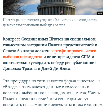
ПРИСОЕДИНЯЙТЕСЬ!
ПОБЕДИТЕЛЕЙ НЕ СУДЯТ?
КРЫМ.НЕПОКОРЕННЫЙ
На этот раз протестов у здания Капитолия не ожидается:
ELIFBE
демократы признали победу Трампа
УКРАИНСКАЯ ПРОБЛЕМА КРЫМА
Все сайты RFE/RL
Конгресс Соединенных Штатов на специальном
совместном заседании Палаты представителей и
Сената 6 января должен
сертифицировать итоги
выборов президента
и вице-президента США и
окончательно утвердить победу республиканцев
Дональда Трампа и Джей Ди Вэнса.
Эта процедура по сути является формальностью – в
её ходе зачитываются данные о голосовании
коллегии выборщиков в каждом из штатов. Члены
Палаты представителей или сенаторы могут
поставить под сомнение результаты в том или ином