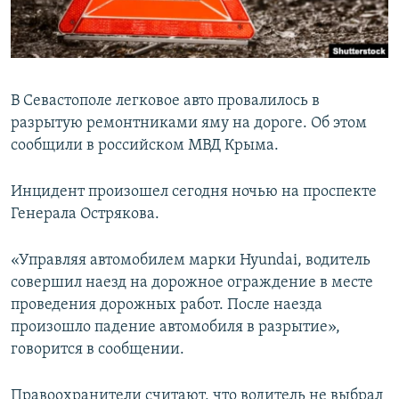
ПРИСОЕДИНЯЙТЕСЬ!
ПОБЕДИТЕЛЕЙ НЕ СУДЯТ?
КРЫМ.НЕПОКОРЕННЫЙ
ELIFBE
В Севастополе легковое авто провалилось в
УКРАИНСКАЯ ПРОБЛЕМА КРЫМА
разрытую ремонтниками яму на дороге. Об этом
Все сайты RFE/RL
сообщили в российском МВД Крыма.
Инцидент произошел сегодня ночью на проспекте
Генерала Острякова.
«Управляя автомобилем марки Hyundai, водитель
совершил наезд на дорожное ограждение в месте
проведения дорожных работ. После наезда
произошло падение автомобиля в разрытие»,
говорится в сообщении.
Правоохранители считают, что водитель не выбрал