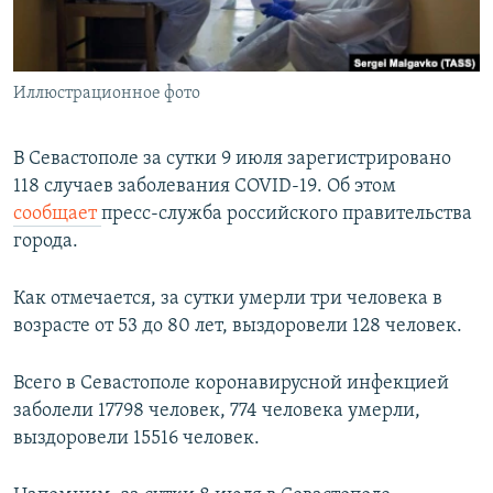
ПРИСОЕДИНЯЙТЕСЬ!
ПОБЕДИТЕЛЕЙ НЕ СУДЯТ?
КРЫМ.НЕПОКОРЕННЫЙ
Иллюстрационное фото
ELIFBE
УКРАИНСКАЯ ПРОБЛЕМА КРЫМА
В Севастополе за сутки 9 июля зарегистрировано
Все сайты RFE/RL
118 случаев заболевания COVID-19. Об этом
сообщает
пресс-служба российского правительства
города.
Как отмечается, за сутки умерли три человека в
возрасте от 53 до 80 лет, выздоровели 128 человек.
Всего в Севастополе коронавирусной инфекцией
заболели 17798 человек, 774 человека умерли,
выздоровели 15516 человек.