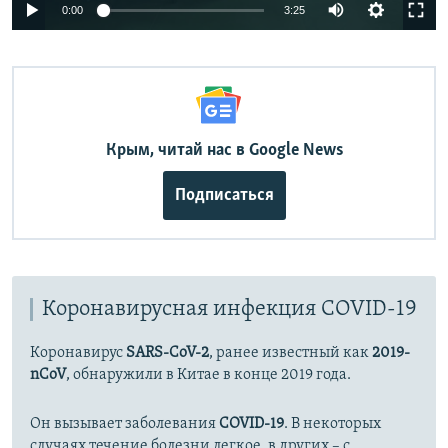
Auto
0:00
3:25
240p
360p
Auto
240p
360p
480p
480p
720p
Крым, читай нас в Google News
720p
1080p
1080p
Подписаться
Коронавирусная инфекция COVID-19
Коронавирус
SARS-CoV-2
, ранее известный как
2019-
nCoV
, обнаружили в Китае в конце 2019 года.
Он вызывает заболевания
COVID-19
. В некоторых
случаях течение болезни легкое, в других – с