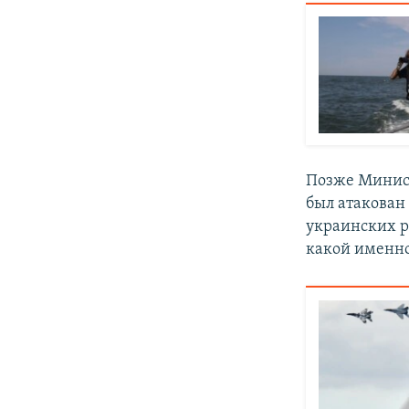
Позже Минист
был атакован
украинских р
какой именно