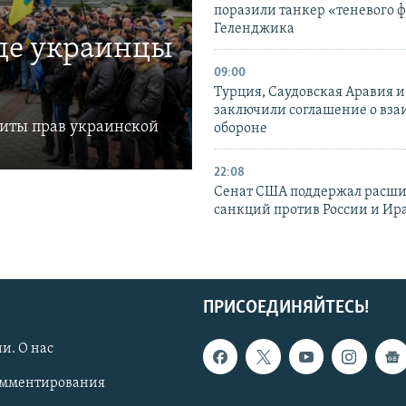
поразили танкер «теневого ф
Геленджика
где украинцы
09:00
Турция, Саудовская Аравия 
заключили соглашение о вз
щиты прав украинской
обороне
22:08
Сенат США поддержал расш
санкций против России и Ир
ПРИСОЕДИНЯЙТЕСЬ!
и. О нас
омментирования