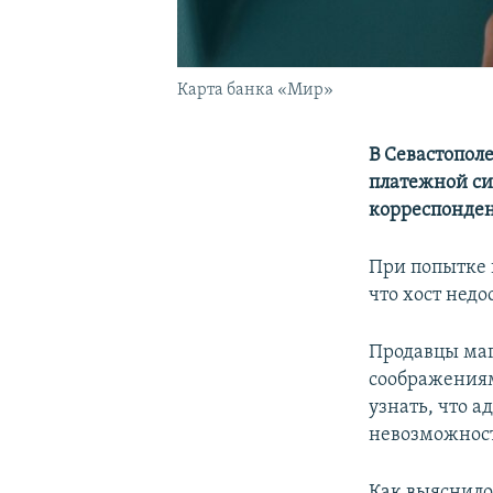
Карта банка «Мир»
В Севастопол
платежной си
корреспонден
При попытке 
что хост недо
Продавцы маг
соображениям
узнать, что 
невозможност
Как выяснило