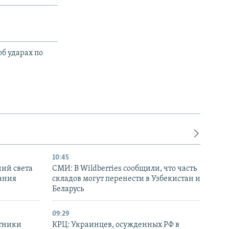
об ударах по
10:45
ний света
СМИ: В Wildberries сообщили, что часть
ания
складов могут перенести в Узбекистан и
Беларусь
09:29
отники
КРЦ: Украинцев, осужденных РФ в