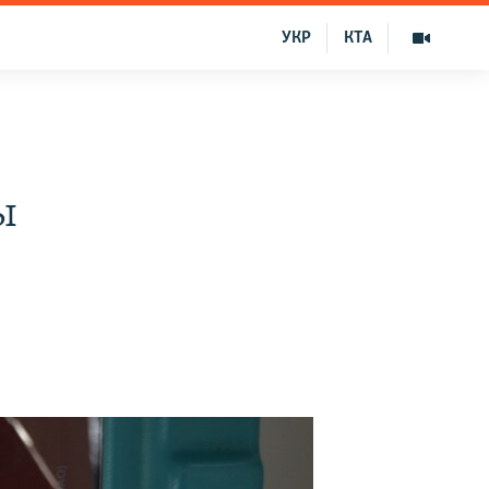
УКР
КТА
ы