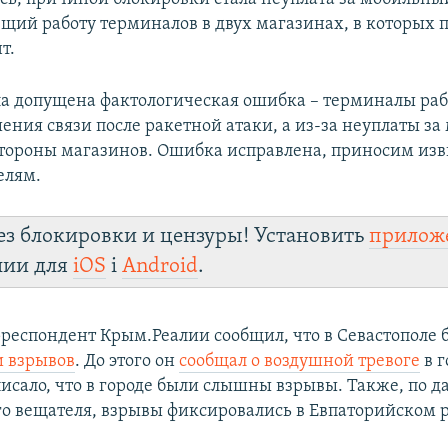
ий работу терминалов в двух магазинах, в которых 
т.
ла допущена фактологическая ошибка – терминалы раб
ения связи после ракетной атаки, а из-за неуплаты з
стороны магазинов. Ошибка исправлена, приносим из
елям.
ез блокировки и цензуры! Установить
прилож
лии для
iOS
і
Android
.
респондент Крым.Реалии сообщил, что в Севастополе
и взрывов
. До этого он
сообщал о воздушной тревоге
в г
писало, что в городе были слышны взрывы. Также, по 
о вещателя, взрывы фиксировались в Евпаторийском 