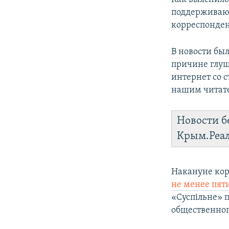
поддерживающ
корреспонден
В новости бы
причине глуш
интернет со 
нашим читат
Новости б
Крым.Реа
Накануне кор
не менее пят
«Суспільне» 
общественног