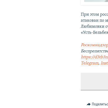
При этом рос
атакован по 
Любимовки от
«Усть-Бельбек
Роскомнадзор
Беспрепятст
https://d3tb3
Telegram
,
Ins
Поделить