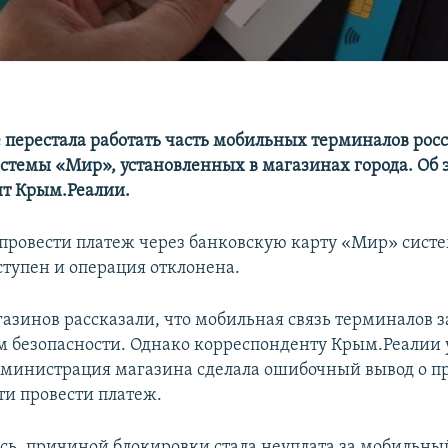
е перестала работать часть мобильных терминалов рос
стемы «Мир», установленных в магазинах города. Об 
т Крым.Реалии.
провести платеж через банковскую карту «Мир» систе
ступен и операция отклонена.
азинов рассказали, что мобильная связь терминалов 
 безопасности. Однако корреспонденту Крым.Реалии 
администрация магазина сделала ошибочный вывод о 
и провести платеж.
сь, причиной блокировки стала неуплата за мобильны