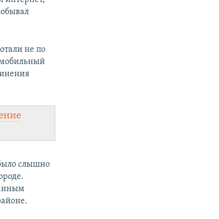
побывал
отали не по
а мобильный
винения
ение
 было слышно
ороде.
данным
районе.