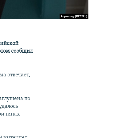
сийской
этом сообщил
ма отвечает,
заглушена по
удалось
причинах
й интернет,