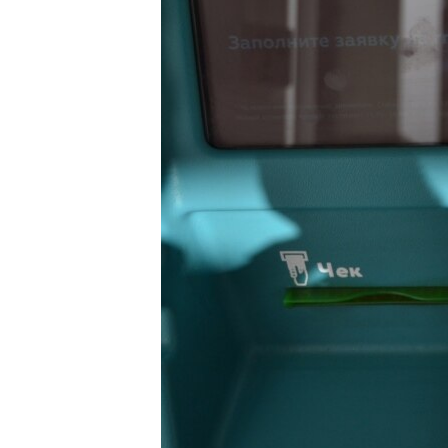
ПОБЕДИТЕЛЕЙ НЕ СУДЯТ?
КРЫМ.НЕПОКОРЕННЫЙ
ELIFBE
УКРАИНСКАЯ ПРОБЛЕМА КРЫМА