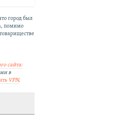
что город был
а, помимо
 товариществе
го сайта:
ями в
ить VPN
.