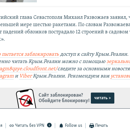
сийский глава Севастополя Михаил Развожаев заявил, 
меньшей мере шестью ракетами. По словам Развожаев
 падений обломков пострадало 12 строений в садовом
».
 пытается заблокировать
доступ к сайту Крым.Реалии.
венно читать Крым.Реалии можно с помощью
зеркально
nagm8qzye.cloudfront.net/
следите за основными новост
tagram
и
Viber
Крым.Реалии. Рекомендуем вам
установ
Сайт заблокирован?
читать >
Обойдите блокировку!
ся
Читать без VPN
Follow us
Печать