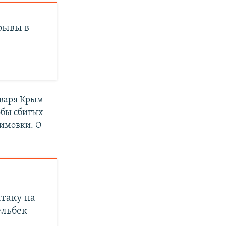
рывы в
нваря Крым
обы сбитых
бимовки. О
таку на
ельбек