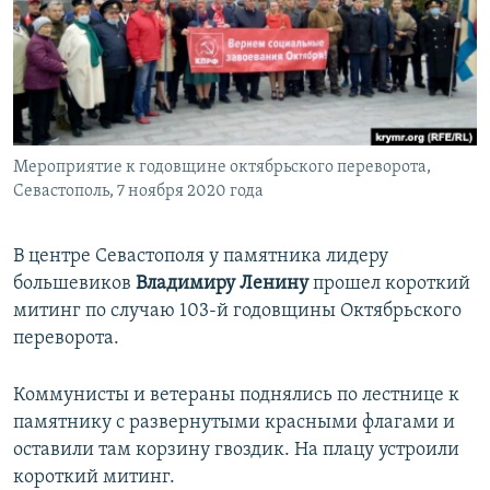
ПРИСОЕДИНЯЙТЕСЬ!
ПОБЕДИТЕЛЕЙ НЕ СУДЯТ?
КРЫМ.НЕПОКОРЕННЫЙ
ELIFBE
УКРАИНСКАЯ ПРОБЛЕМА КРЫМА
Все сайты RFE/RL
Мероприятие к годовщине октябрьского переворота,
Севастополь, 7 ноября 2020 года
В центре Севастополя у памятника лидеру
большевиков
Владимиру Ленину
прошел короткий
митинг по случаю 103-й годовщины Октябрьского
переворота.
Коммунисты и ветераны поднялись по лестнице к
памятнику с развернутыми красными флагами и
оставили там корзину гвоздик. На плацу устроили
короткий митинг.