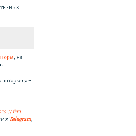
ативных
шторм
, на
в.
но штормовое
.
го сайта:
ми в
Telegram
,