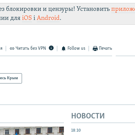
ез блокировки и цензуры! Установить
прилож
лии для
iOS
і
Android
.
ся
Читать без VPN
Follow us
Печать
есь Крым
НОВОСТИ
18:10