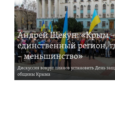
Андрей Щекун: «Крым –
единственный регион, 
– меньшинство»
Дискуссия вокруг планов установить День за
общины Крыма