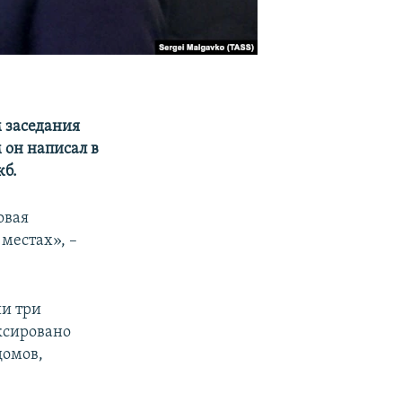
 заседания
 он написал в
жб.
овая
местах», –
ии три
ксировано
домов,