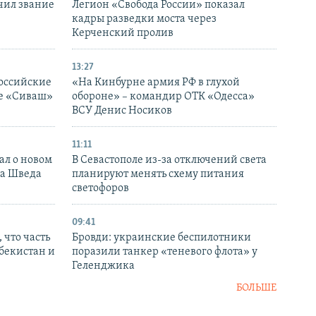
чил звание
Легион «Свобода России» показал
кадры разведки моста через
Керченский пролив
13:27
оссийские
«На Кинбурне армия РФ в глухой
ке «Сиваш»
обороне» – командир ОТК «Одесса»
ВСУ Денис Носиков
11:11
ал о новом
В Севастополе из-за отключений света
ка Шведа
планируют менять схему питания
светофоров
09:41
 что часть
Бровди: украинские беспилотники
збекистан и
поразили танкер «теневого флота» у
Геленджика
БОЛЬШЕ