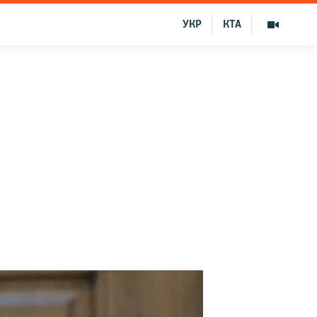
УКР
КТА
я