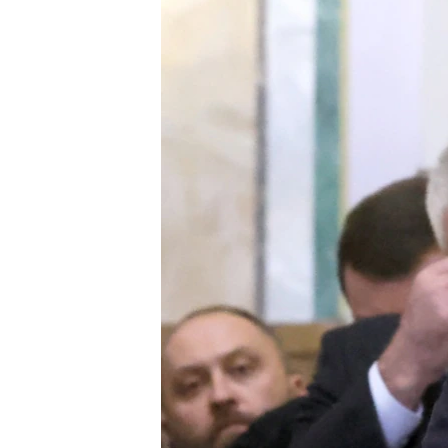
ПОБЕДИТЕЛЕЙ НЕ СУДЯТ?
КРЫМ.НЕПОКОРЕННЫЙ
ELIFBE
УКРАИНСКАЯ ПРОБЛЕМА КРЫМА