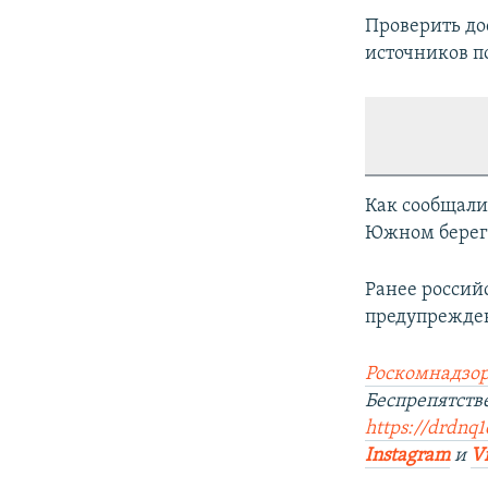
Проверить до
источников п
Как сообщали
Южном берегу
Ранее россий
предупрежден
Роскомнадзор
Беспрепятст
https://drdnq1
Instagram
и
V