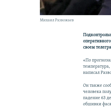
Михаил Развожаев
Подконтрольн
оперативного
своем телегр
«По прогноза
температура,
написал Разв
Он также соо
человека пол
падение 63 д
обшивки фаса