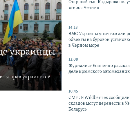
Старший сын Кадырова полу
«героя Чечни»
14:18
ВМС Украины уничтожили р
объекты на буровой установ
в Черном море
где украинцы
12:08
Журналист Есипенко рассказ
деле крымского автомехани
щиты прав украинской
10:45
СМИ: В Wildberries сообщили,
складов могут перенести в У
Беларусь