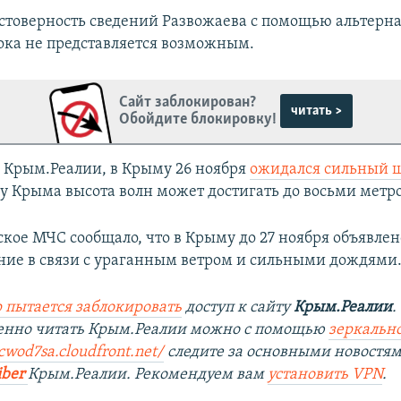
стоверность сведений Развожаева с помощью альтерн
ока не представляется возможным.
Сайт заблокирован?
читать >
Обойдите блокировку!
 Крым.Реалии, в Крыму 26 ноября
ожидался сильный 
 Крыма высота волн может достигать до восьми метро
ское МЧС сообщало, что в Крыму до 27 ноября объявле
ие в связи с ураганным ветром и сильными дождями
 пытается заблокировать
доступ к сайту
Крым.Реалии
.
венно читать Крым.Реалии можно с помощью
зеркально
cwod7sa.cloudfront.net/
следите за основными новостя
iber
Крым.Реалии. Рекомендуем вам
установить VPN
.