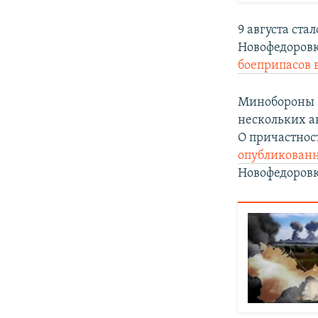
9 августа ста
Новофедоровк
боеприпасов 
Минобороны Р
нескольких а
О причастнос
опубликован
Новофедоровк