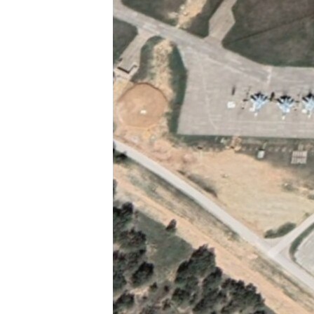
ПОБЕДИТЕЛЕЙ НЕ СУДЯТ?
КРЫМ.НЕПОКОРЕННЫЙ
ELIFBE
УКРАИНСКАЯ ПРОБЛЕМА КРЫМА