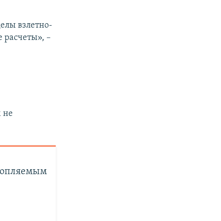
елы взлетно-
 расчеты», –
в
 не
отопляемым