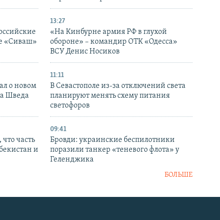
13:27
оссийские
«На Кинбурне армия РФ в глухой
ке «Сиваш»
обороне» – командир ОТК «Одесса»
ВСУ Денис Носиков
11:11
ал о новом
В Севастополе из-за отключений света
ка Шведа
планируют менять схему питания
светофоров
09:41
 что часть
Бровди: украинские беспилотники
збекистан и
поразили танкер «теневого флота» у
Геленджика
БОЛЬШЕ