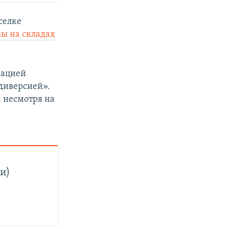
селке
ы на складах
нацией
диверсией».
, несмотря на
и)