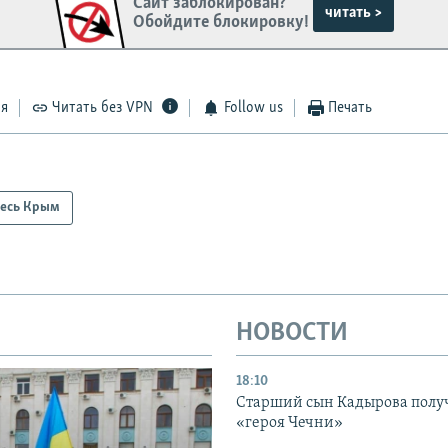
Сайт заблокирован?
читать >
Обойдите блокировку!
ся
Читать без VPN
Follow us
Печать
есь Крым
НОВОСТИ
18:10
Старший сын Кадырова полу
«героя Чечни»