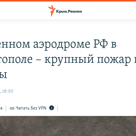
енном аэродроме РФ в
тополе – крупный пожар 
вы
, 18:30
ся
Читать без VPN