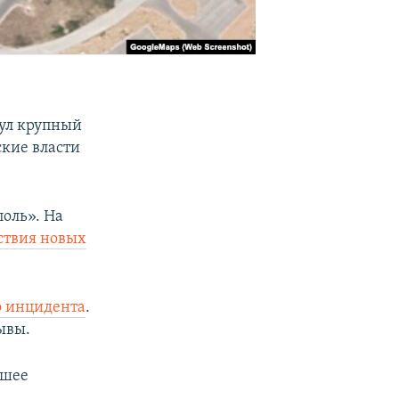
нул крупный
кие власти
поль». На
ствия новых
о инцидента
.
ывы.
дшее