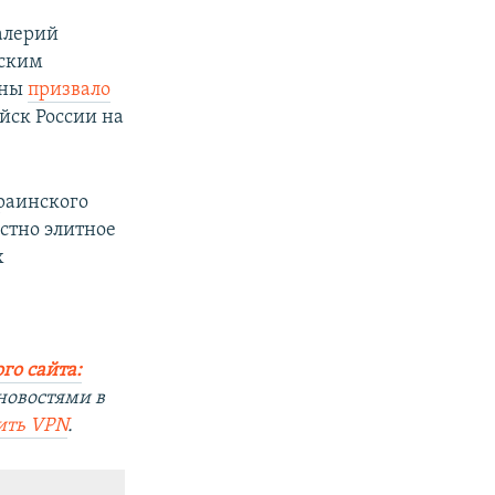
алерий
йским
ины
призвало
йск России на
раинского
стно элитное
х
го сайта:
новостями в
ить
VPN
.