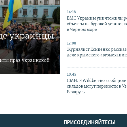
14:18
ВМС Украины уничтожили р
объекты на буровой установ
в Черном море
где украинцы
12:08
Журналист Есипенко рассказ
деле крымского автомехани
щиты прав украинской
10:45
СМИ: В Wildberries сообщили,
складов могут перенести в У
Беларусь
ПРИСОЕДИНЯЙТЕСЬ!