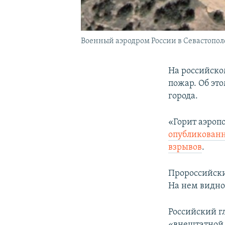
Военный аэродром России в Севастополе
На российско
пожар. Об эт
города.
«Горит аэроп
опубликован
взрывов
.
Пророссийски
На нем видно
Российский г
«внештатной 