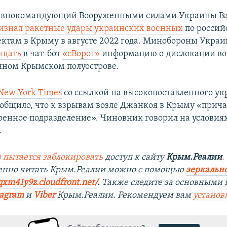
главнокомандующий Вооруженными силами Украины В
изнал ракетные удары украинских военных
по росси
ктам в Крыму в августе 2022 года. Минобороны Укра
бщать
в чат-бот
«єВорог»
информацию о дислокации во
ном Крымском полуострове.
New York Times
со ссылкой на высокопоставленного ук
общило, что к взрывам возле Джанкоя в Крыму «прича
оенное подразделение». Чиновник говорил на условия
.
 пытается заблокировать
доступ к сайту
Крым.Реалии
.
венно читать Крым.Реалии можно с помощью
зеркально
qxm41y9z.cloudfront.net/
. ​
Также следите за основными 
tagram
и
Viber
Крым.Реалии. Рекомендуем вам
установ