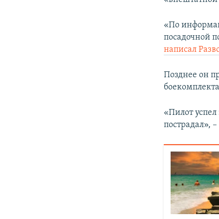
«По информац
посадочной п
написал Разв
Позднее он п
боекомплект
«Пилот успел
пострадал», –