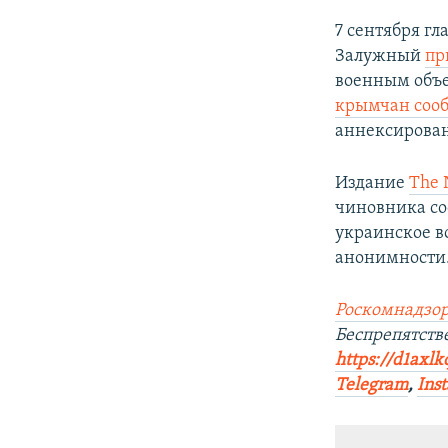
7 сентября 
Залужный
пр
военным объе
крымчан соо
аннексирован
Издание
The 
чиновника со
украинское в
анонимности
Роскомнадзор
Беспрепятст
https://d1axlk
Telegram
,
Ins