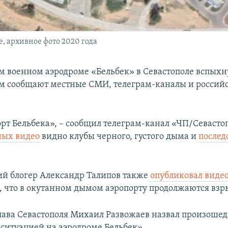
, архивное фото 2020 года
м военном аэродроме «Бельбек» в Севастополе вспых
ом сообщают местные СМИ, телеграм-каналы и российс
орт Бельбека», – сообщил телеграм-канал «ЧП/Севасто
ных видео
видно клубы черного, густого дыма и
послед
й блогер Александр Талипов также
опубликовал виде
, что в окутанном дымом аэропорту продолжаются взр
лава Севастополя Михаил Развожаев назвал произоше
ситуацией на аэродроме Бельбек».