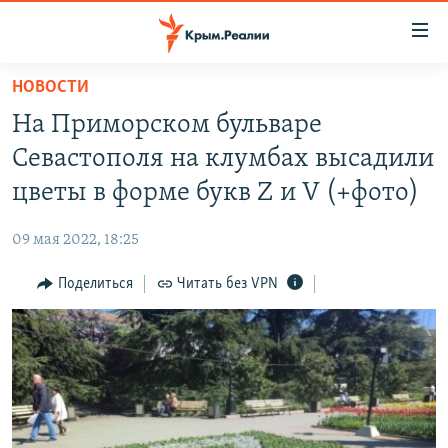
Доступность
ссылки
Вернуться
НОВОСТИ
к
НОВОСТИ
На Приморском бульваре
основному
СПЕЦПРОЕКТЫ
содержанию
Севастополя на клумбах высадили
ВОДА
Вернутся
ГРУЗ 200
цветы в форме букв Z и V (+фото)
к
ИСТОРИЯ
КАРТА ВОЕННЫХ ОБЪЕКТОВ КРЫМА
главной
09 мая 2022, 18:25
ЕЩЕ
11 ЛЕТ ОККУПАЦИИ КРЫМА. 11 ИСТОРИЙ СОПРОТИВЛЕНИЯ
навигации
Вернутся
Поделиться
Читать без VPN
РАДІО СВОБОДА
ИНТЕРАКТИВ
к
КАК ОБОЙТИ БЛОКИРОВКУ
ИНФОГРАФИКА
поиску
ТЕЛЕПРОЕКТ КРЫМ.РЕАЛИИ
Українською
СОВЕТЫ ПРАВОЗАЩИТНИКОВ
Qırımtatar
ПРОПАВШИЕ БЕЗ ВЕСТИ