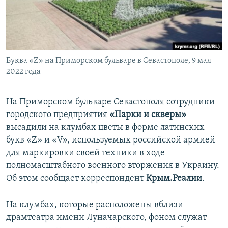
ПРИСОЕДИНЯЙТЕСЬ!
ПОБЕДИТЕЛЕЙ НЕ СУДЯТ?
КРЫМ.НЕПОКОРЕННЫЙ
ELIFBE
Буква «Z» на Приморском бульваре в Севастополе, 9 мая
УКРАИНСКАЯ ПРОБЛЕМА КРЫМА
2022 года
Все сайты RFE/RL
На Приморском бульваре Севастополя сотрудники
городского предприятия
«Парки и скверы»
высадили на клумбах цветы в форме латинских
букв «Z» и «V», используемых российской армией
для маркировки своей техники в ходе
полномасштабного военного вторжения в Украину.
Об этом сообщает корреспондент
Крым.Реалии
.
На клумбах, которые расположены вблизи
драмтеатра имени Луначарского, фоном служат