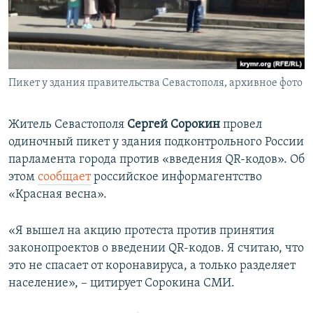
ПРИСОЕДИНЯЙТЕСЬ!
ПОБЕДИТЕЛЕЙ НЕ СУДЯТ?
КРЫМ.НЕПОКОРЕННЫЙ
ELIFBE
Пикет у здания правительства Севастополя, архивное фото
УКРАИНСКАЯ ПРОБЛЕМА КРЫМА
Все сайты RFE/RL
Житель Севастополя
Сергей Сорокин
провел
одиночный пикет у здания подконтрольного России
парламента города против «введения QR-кодов». Об
этом
сообщает
российское информагентство
«Красная весна».
«Я вышел на акцию протеста против принятия
законопроектов о введении QR-кодов. Я считаю, что
это не спасает от коронавируса, а только разделяет
население», – цитирует Сорокина СМИ.