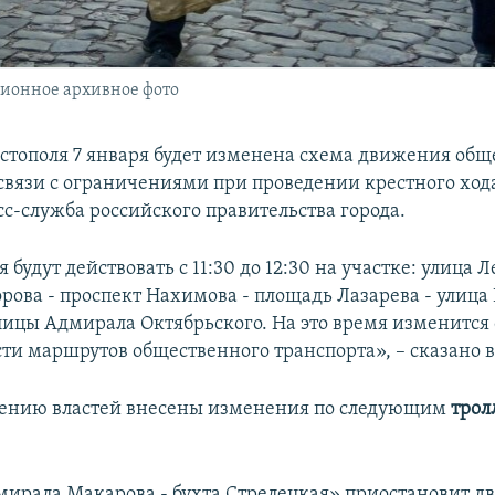
ционное архивное фото
астополя 7 января будет изменена схема движения общ
 связи с ограничениями при проведении крестного хода
сс-служба российского правительства города.
будут действовать с 11:30 до 12:30 на участке: улица 
рова - проспект Нахимова - площадь Лазарева - улица
лицы Адмирала Октябрьского. На это время изменится
ти маршрутов общественного транспорта», – сказано 
щению властей внесены изменения по следующим
трол
мирала Макарова - бухта Стрелецкая» приостановит д