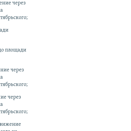
ение через
на
ктябрьского;
щади
 до площади
ение через
на
ктябрьского;
ние через
на
ктябрьского;
 движение