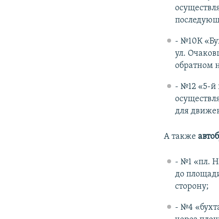
осуществля
последующ
- №10К «Бу
ул. Очако
обратном 
- №12 «5-й
осуществл
для движен
А также
авто
- №1 «пл. 
до площад
сторону;
- №4 «бухт