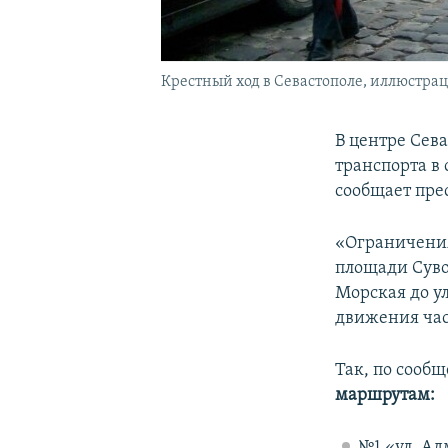
Крестный ход в Севастополе, иллюстра
В центре Сев
транспорта в
сообщает пре
«Ограничения 
площади Суво
Морская до у
движения час
Так, по сооб
маршрутам:
№1 «ул. Ад