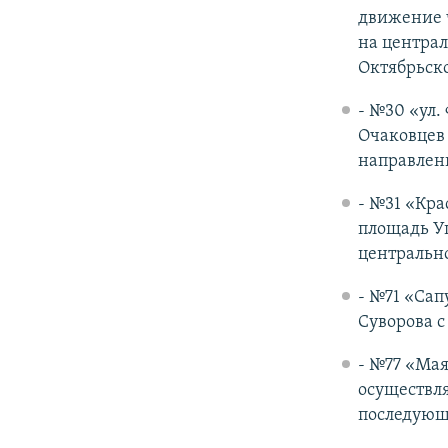
движение ч
на централ
Октябрьско
- №30 «ул.
Очаковцев
направлен
- №31 «Кра
площадь Уш
центрально
- №71 «Сап
Суворова с
- №77 «Мая
осуществля
последующ