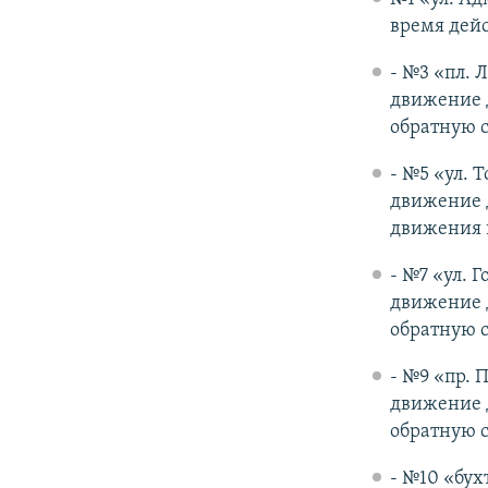
время дей
- №3 «пл. 
движение 
обратную с
- №5 «ул. 
движение 
движения в
- №7 «ул. 
движение 
обратную с
- №9 «пр. 
движение 
обратную с
- №10 «бух