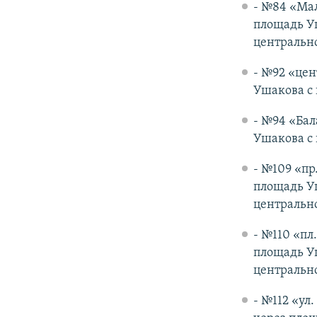
- №84 «Мал
площадь Уш
центрально
- №92 «цен
Ушакова с
- №94 «Бал
Ушакова с
- №109 «пр
площадь Уш
центрально
- №110 «пл
площадь Уш
центрально
- №112 «ул