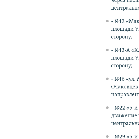
через площ
центрально
- №12 «Мак
площади У
сторону;
- №13-А «Х
площади У
сторону;
- №16 «ул.
Очаковцев
направлен
- №22 «5-й
движение ч
центрально
- №29 «5-й