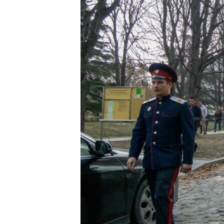
ПОБЕДИТЕЛЕЙ НЕ СУДЯТ?
КРЫМ.НЕПОКОРЕННЫЙ
ELIFBE
УКРАИНСКАЯ ПРОБЛЕМА КРЫМА