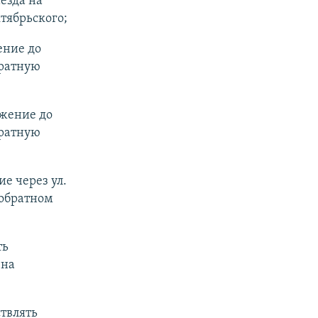
езда на
ктябрьского;
ение до
братную
ижение до
братную
е через ул.
 обратном
ть
 на
ствлять