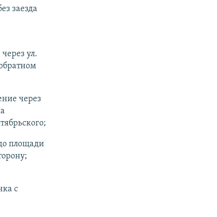
ез заезда
через ул.
 обратном
ение через
на
ктябрьского;
 до площади
торону;
нка с