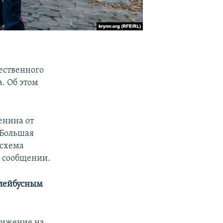
ественного
. Об этом
Ленина от
 Большая
 схема
в сообщении.
лейбусным
вижение на