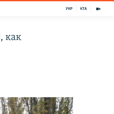
УКР
КТА
, как