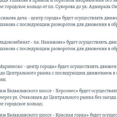
адь Ушакова в прямом и обратном направлении без за
е городское кольцо от пл. Суворова до ул. Адмирала О
симова дача - центр города» будет осуществлять движ
шакова с последующим разворотом для движения в о
ладокомбинат - пл. Нахимова» будет осуществлять дв
шакова с последующим разворотом для движения в о
 Маринеско - центр города» будет осуществлять движени
 до Центрального рынка с последующим движением в
ии;
 км Балаклавского шоссе - Херсонес» будет осуществля
ерез ул. Очаковцев до Центрального рынка без заезда
е городское кольцо;
 км Балаклавского шоссе - Красная горка» будет осуще