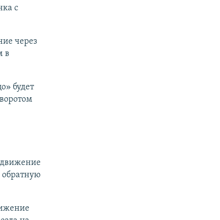
нка с
ние через
м в
цо» будет
зворотом
ь движение
в обратную
вижение