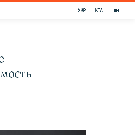
УКР
КТА
е
емость