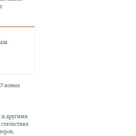
т
рым
7 новых
 и другими
а статистика
торов,