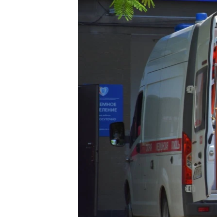
ПОБЕДИТЕЛЕЙ НЕ СУДЯТ?
КРЫМ.НЕПОКОРЕННЫЙ
ELIFBE
УКРАИНСКАЯ ПРОБЛЕМА КРЫМА