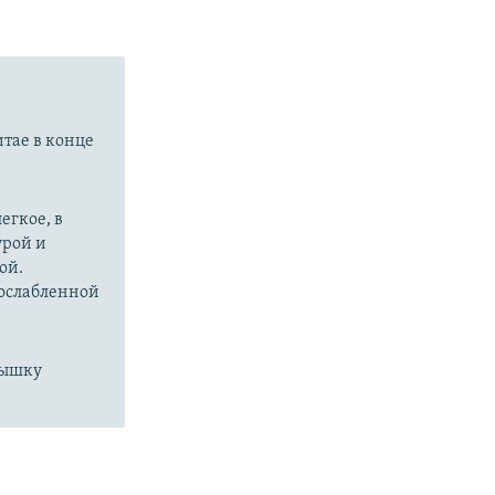
итае в конце
егкое, в
урой и
ой.
 ослабленной
пышку