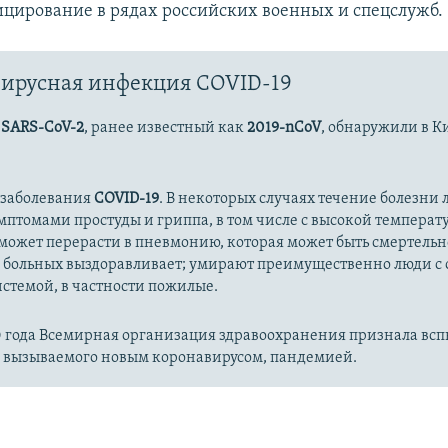
цирование в рядах российских военных и спецслужб.
ирусная инфекция COVID-19
с
SARS-CoV-2
, ранее известный как
2019-nCoV
, обнаружили в К
 заболевания
COVID-19
. В некоторых случаях течение болезни л
имптомами простуды и гриппа, в том числе с высокой температ
может перерасти в пневмонию, которая может быть смертельн
 больных выздоравливает; умирают преимущественно люди с
стемой, в частности пожилые.
20 года Всемирная организация здравоохранения признала вс
, вызываемого новым коронавирусом, пандемией.