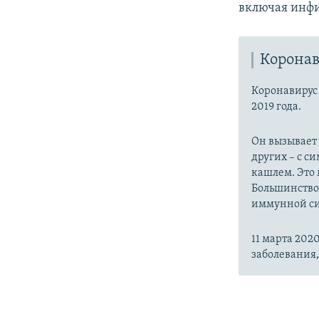
включая инфи
Коронав
Коронавиру
2019 года.
Он вызывает
других – с с
кашлем. Это 
Большинство
иммунной си
11 марта 20
заболевания