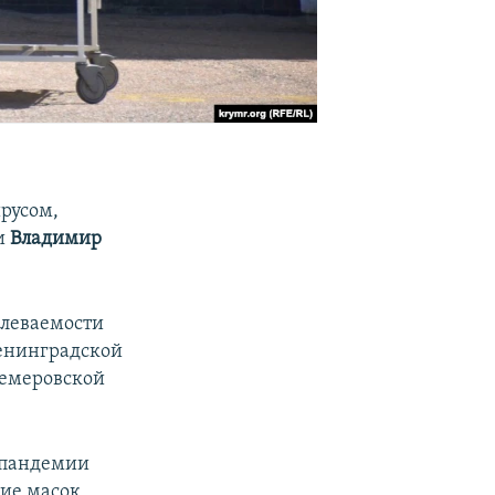
русом,
и
Владимир
олеваемости
Ленинградской
Кемеровской
 пандемии
ие масок