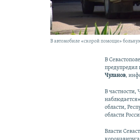
В автомобиле «скорой помощи» больную
В Севастопол
предупредил
Чуланов
, ин
В частности,
наблюдается»
области, Рес
области Росс
Власти Севас
коронавируса 