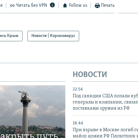
ся
Читать без VPN
Follow us
Печать
есь Крым
Новости | Коронавирус
НОВОСТИ
22:54
Под санкции США попали ку
генералы и компании, связа
поставками оружия из РФ
18:44
При взрыве в Москве погиб г
закрыть путь
майор армии РФ Плохотнюк и