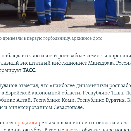
 привезли в первую горбольницу, архивное фото
е наблюдается активный рост заболеваемости коронави
 главный внештатный инфекционист Минздрава Росси
формирует
ТАСС
.
 Чуланов отметил, что «наиболее динамичный рост заб
 в Еврейской автономной области, Республике Тыва, 
публике Алтай, Республике Коми, Республике Бурятия, 
ии и аннексированном Севастополе.
тополя
продлили
режим повышенной готовности из-за
до конца октября. В городе
вводят
обязательное ношен