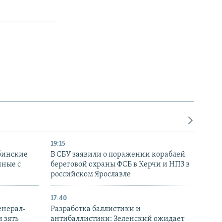
19:15
бинские
В СБУ заявили о поражении кораблей
нные с
береговой охраны ФСБ в Керчи и НПЗ в
российском Ярославле
17:40
енерал-
Разработка баллистики и
 зять
антибаллистики: Зеленский ожидает