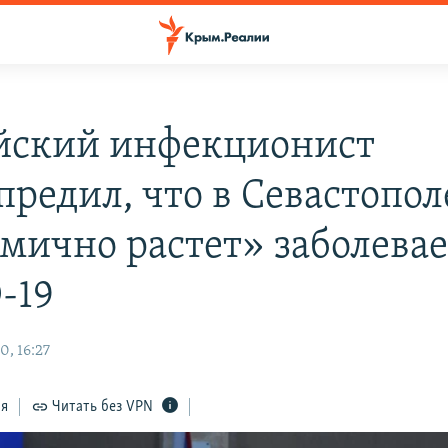
йский инфекционист
предил, что в Севастопол
мично растет» заболева
-19
0, 16:27
ся
Читать без VPN