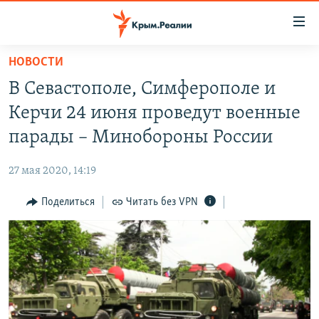
Доступность
ссылки
Вернуться
НОВОСТИ
к
НОВОСТИ
В Севастополе, Симферополе и
основному
СПЕЦПРОЕКТЫ
содержанию
Керчи 24 июня проведут военные
ВОДА
Вернутся
ГРУЗ 200
парады – Минобороны России
к
ИСТОРИЯ
КАРТА ВОЕННЫХ ОБЪЕКТОВ КРЫМА
главной
27 мая 2020, 14:19
ЕЩЕ
11 ЛЕТ ОККУПАЦИИ КРЫМА. 11 ИСТОРИЙ СОПРОТИВЛЕНИЯ
навигации
Вернутся
Поделиться
Читать без VPN
РАДІО СВОБОДА
ИНТЕРАКТИВ
к
КАК ОБОЙТИ БЛОКИРОВКУ
ИНФОГРАФИКА
поиску
ТЕЛЕПРОЕКТ КРЫМ.РЕАЛИИ
Українською
СОВЕТЫ ПРАВОЗАЩИТНИКОВ
Qırımtatar
ПРОПАВШИЕ БЕЗ ВЕСТИ