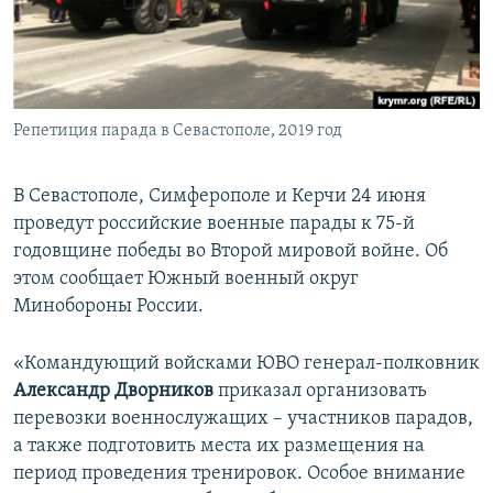
ПРИСОЕДИНЯЙТЕСЬ!
ПОБЕДИТЕЛЕЙ НЕ СУДЯТ?
КРЫМ.НЕПОКОРЕННЫЙ
ELIFBE
Репетиция парада в Севастополе, 2019 год
УКРАИНСКАЯ ПРОБЛЕМА КРЫМА
Все сайты RFE/RL
В Севастополе, Симферополе и Керчи 24 июня
проведут российские военные парады к 75-й
годовщине победы во Второй мировой войне. Об
этом сообщает Южный военный округ
Минобороны России.
«Командующий войсками ЮВО генерал-полковник
Александр Дворников
приказал организовать
перевозки военнослужащих – участников парадов,
а также подготовить места их размещения на
период проведения тренировок. Особое внимание