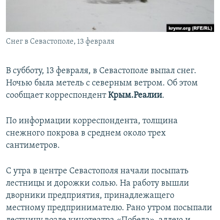
ПРИСОЕДИНЯЙТЕСЬ!
ПОБЕДИТЕЛЕЙ НЕ СУДЯТ?
КРЫМ.НЕПОКОРЕННЫЙ
Снег в Севастополе, 13 февраля
ELIFBE
УКРАИНСКАЯ ПРОБЛЕМА КРЫМА
В субботу, 13 февраля, в Севастополе выпал снег.
Все сайты RFE/RL
Ночью была метель с северным ветром. Об этом
сообщает корреспондент
Крым.Реалии
.
По информации корреспондента, толщина
снежного покрова в среднем около трех
сантиметров.
С утра в центре Севастополя начали посыпать
лестницы и дорожки солью. На работу вышли
дворники предприятия, принадлежащего
местному предпринимателю. Рано утром посыпали