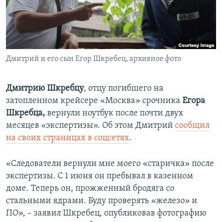
ПРИСОЕДИНЯЙТЕСЬ!
ПОБЕДИТЕЛЕЙ НЕ СУДЯТ?
КРЫМ.НЕПОКОРЕННЫЙ
ELIFBE
Дмитрий и его сын Егор Шкребец, архивное фото
УКРАИНСКАЯ ПРОБЛЕМА КРЫМА
Все сайты RFE/RL
Дмитрию Шкребцу
, отцу погибшего на
затопленном крейсере «Москва» срочника
Егора
Шкребца,
вернули ноутбук после почти двух
месяцев «экспертизы». Об этом Дмитрий
сообщил
на своих страницах в соцсетях
.
«Следователи вернули мне моего «старичка» после
экспертизы. С 1 июня он пребывал в казенном
доме. Теперь он, прожженный бродяга со
стальными ядрами. Буду проверять «железо» и
ПО», – заявил Шкребец, опубликовав фотографию