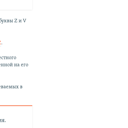
буквы Z и V
Z
.
естного
енной на его
еваемых в
ия.