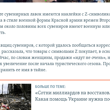
те сувенирных лавок имеются наклейки с Z-символико
а в стиле военной формы Красной армии времен Втор
ом около половины всех сувениров имеют военную или
ть.
авщиц сувениров, с которой удалось пообщаться корре
рассказала, что товары с символами Z покупает, в осн
йчас, по словам женщины, продажи «идут не очень», н
их увеличение после начала туристического сезона. П
ранить ее имя в тайне.
БОЛЬШЕ ПО ТЕМЕ:
«Сотни миллиардов на восстанов
Какая помощь Украине нужна по