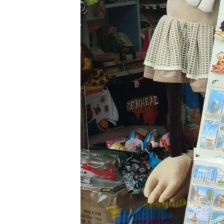
ПОБЕДИТЕЛЕЙ НЕ СУДЯТ?
КРЫМ.НЕПОКОРЕННЫЙ
ELIFBE
УКРАИНСКАЯ ПРОБЛЕМА КРЫМА