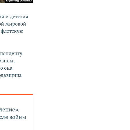
й и детская
ой мировой
 флотскую
спонденту
овном,
о она
родавщица
ление».
сле войны