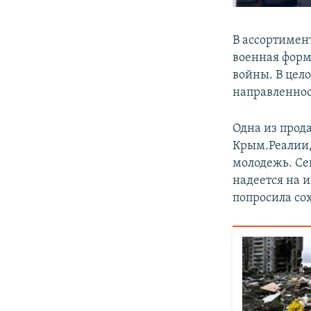
В ассортимен
военная форм
войны. В цел
направленнос
Одна из прод
Крым.Реалии, 
молодежь. Се
надеется на 
попросила сох