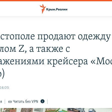
астополе продают одежду
ом Z, а также с
ажениями крейсера «Мо
о)
 14:05
ся
Читать без VPN