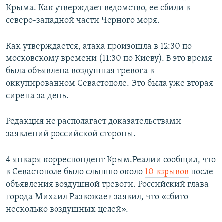
Крыма. Как утверждает ведомство, ее сбили в
ПРИСОЕДИНЯЙТЕСЬ!
ПОБЕДИТЕЛЕЙ НЕ СУДЯТ?
северо-западной части Черного моря.
КРЫМ.НЕПОКОРЕННЫЙ
ELIFBE
Как утверждается, атака произошла в 12:30 по
московскому времени (11:30 по Киеву). В это время
УКРАИНСКАЯ ПРОБЛЕМА КРЫМА
была объявлена воздушная тревога в
Все сайты RFE/RL
оккупированном Севастополе. Это была уже вторая
сирена за день.
Редакция не располагает доказательствами
заявлений российской стороны.
4 января корреспондент Крым.Реалии сообщил, что
в Севастополе было слышно около
10 взрывов
после
объявления воздушной тревоги. Российский глава
города Михаил Развожаев заявил, что «сбито
несколько воздушных целей».