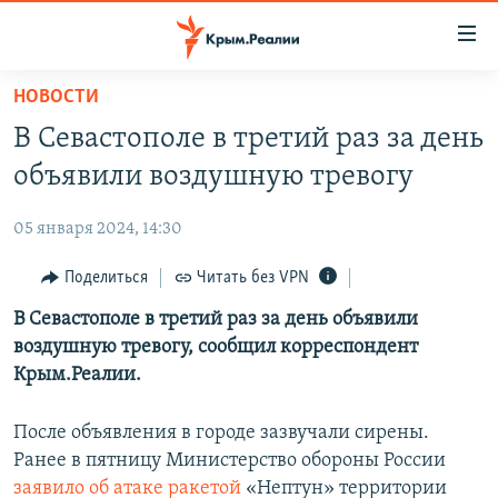
Доступность
ссылки
Вернуться
НОВОСТИ
к
НОВОСТИ
В Севастополе в третий раз за день
основному
СПЕЦПРОЕКТЫ
содержанию
объявили воздушную тревогу
ВОДА
Вернутся
ГРУЗ 200
к
05 января 2024, 14:30
ИСТОРИЯ
КАРТА ВОЕННЫХ ОБЪЕКТОВ КРЫМА
главной
ЕЩЕ
Поделиться
Читать без VPN
11 ЛЕТ ОККУПАЦИИ КРЫМА. 11 ИСТОРИЙ СОПРОТИВЛЕНИЯ
навигации
Вернутся
РАДІО СВОБОДА
В Севастополе в третий раз за день объявили
ИНТЕРАКТИВ
к
воздушную тревогу, сообщил корреспондент
КАК ОБОЙТИ БЛОКИРОВКУ
ИНФОГРАФИКА
поиску
Крым.Реалии.
ТЕЛЕПРОЕКТ КРЫМ.РЕАЛИИ
Українською
После объявления в городе зазвучали сирены.
СОВЕТЫ ПРАВОЗАЩИТНИКОВ
Qırımtatar
Ранее в пятницу Министерство обороны России
ПРОПАВШИЕ БЕЗ ВЕСТИ
заявило об атаке ракетой
«Нептун» территории